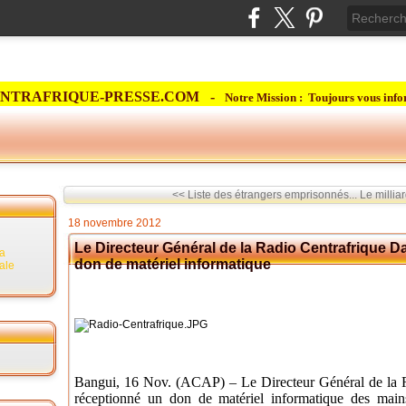
NTRAFRIQUE-PRESSE.COM -
Notre Mission : Toujours vous info
<< Liste des étrangers emprisonnés...
Le millia
18 novembre 2012
Le Directeur Général de la Radio Centrafrique 
la
don de matériel informatique
rale
Bangui, 16 Nov. (ACAP) – Le Directeur Général de la 
réceptionné un don de matériel informatique des mai