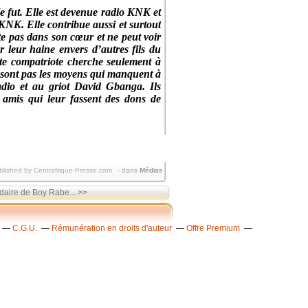
le fut. Elle est devenue radio KNK et
KNK. Elle contribue aussi et surtout
te pas dans son cœur et ne peut voir
r leur haine envers d’autres fils du
ette compatriote cherche seulement à
 ne sont pas les moyens qui manquent à
adio et au griot David Gbanga. Ils
 amis qui leur fassent des dons de
blished by Centrafrique-Presse.com
-
dans
Médias
rdaire de Boy Rabe... >>
C.G.U.
Rémunération en droits d'auteur
Offre Premium