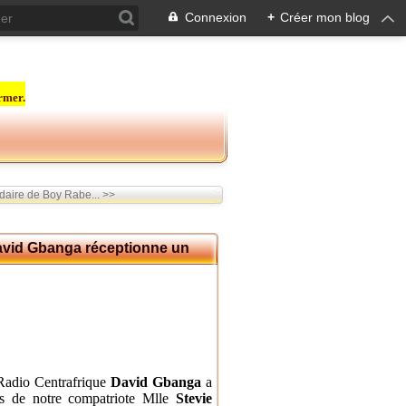
Connexion
+
Créer mon blog
rmer.
rdaire de Boy Rabe... >>
David Gbanga réceptionne un
Radio Centrafrique
David Gbanga
a
ns de notre compatriote Mlle
Stevie