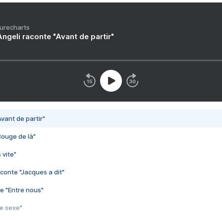
Purecharts
ngeli raconte "Avant de partir"
vant de partir"
Bouge de là"
 vite"
conte "Jacques a dit"
e "Entre nous"
3e sexe"