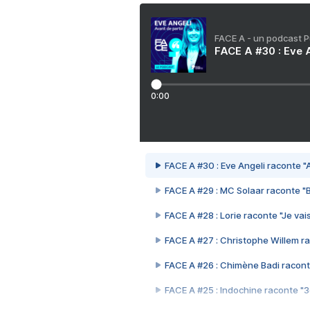
FACE A - un podcast 
FACE A #30 : Eve A
0:00
FACE A #30 : Eve Angeli raconte "A
FACE A #29 : MC Solaar raconte "
FACE A #28 : Lorie raconte "Je vais
FACE A #27 : Christophe Willem ra
FACE A #26 : Chimène Badi racont
FACE A #25 : Indochine raconte "