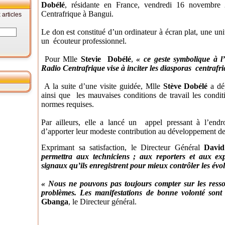
Dobélé
, résidante en France, vendredi 16 novembre 
Centrafrique à Bangui.
articles
Le don est constitué d’un ordinateur à écran plat, une unit
un écouteur professionnel.
Pour Mlle
Stevie Dobélé
,
« ce geste symbolique à l’
Radio Centrafrique vise à inciter les diasporas centrafri
A la suite d’une visite guidée, Mlle
Stève Dobélé
a dép
ainsi que les mauvaises conditions de travail les condit
normes requises.
Par ailleurs, elle a lancé un appel pressant à l’endr
d’apporter leur modeste contribution au développement de
Exprimant sa satisfaction, le Directeur Général
Davi
permettra aux techniciens ; aux reporters et aux exp
signaux qu’ils enregistrent pour mieux contrôler les évo
« Nous ne pouvons pas toujours compter sur les ressou
problèmes. Les manifestations de bonne volonté sont 
Gbanga
, le Directeur général.