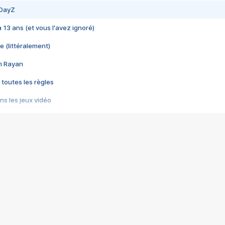
 DayZ
 a 13 ans (et vous l'avez ignoré)
e (littéralement)
im Rayan
 toutes les règles
s les jeux vidéo
us choquant de Rockstar ? - Le scandale BULLY
e plus moche de Steam
du RÊVE tourne au CAUCHEMAR
pendant 8 heures
it… à tort
umiliés par un jeu vidéo