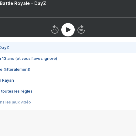
 Battle Royale - DayZ
 DayZ
 a 13 ans (et vous l'avez ignoré)
e (littéralement)
im Rayan
 toutes les règles
s les jeux vidéo
us choquant de Rockstar ? - Le scandale BULLY
e plus moche de Steam
du RÊVE tourne au CAUCHEMAR