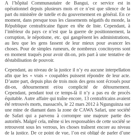
A l’hôpital Communautaire de Bangui, ce service est in
opérationnel depuis plusieurs mois et ce n’est que silence de la
part du ministère de tutelle et du gouvernement en général. En ce
moment, dans presque tous les classements négatifs du monde, la
République centrafricaine figure en tête de liste. Cependant, à
l’intérieur du pays ce n’est que la guerre de positionnement, la
corruption, le népotisme, etc. qui gangrènent les administrations,
au lieu que les gens fassent de leur mieux pour avancer les
choses. Pour de simples rumeurs, de nombreux concitoyens sont
en moment traqués pour avoir dit-on, pris part à une tentative de
déstabilisation de pouvoir.
Cependant, au niveau de la justice il n’y eu aucune interpellation
afin que les « vrais » coupables puissent répondre de leur acte.
D’autre part, depuis plus de trois mois des gens sont écroués pour
dit-on, détournement et/ou complicité de détournement.
Cependant, pendant tout ce temps-là il n’y a pas eu de procès
équitable. Autre affaire qui traîne encore, 13 centrafricains avaient
été retrouvés morts, massacrés, le 22 mars 2012 à Ngunguinza sur
une mine de diamant dans la zone de CAWA Safari, une société
de Safari qui a parvenu à corrompre une majeure partie des
autorités. Malgré cela, même si les responsables de cette société se
retrouvent sous les verrous, les choses traînent encore au niveau
de la justice. De ce point de vue, l’on est obligé de parler d’une