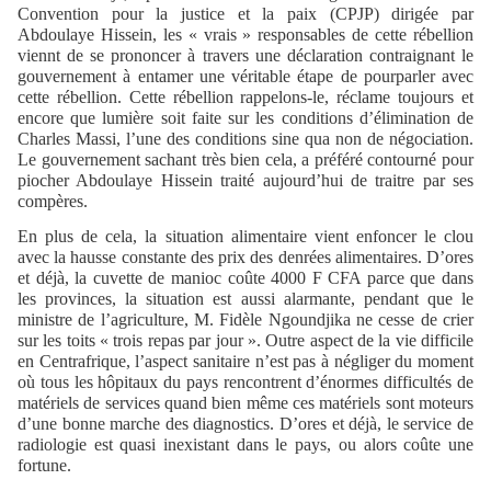
Convention pour la justice et la paix (CPJP) dirigée par
Abdoulaye Hissein, les « vrais » responsables de cette rébellion
viennt de se prononcer à travers une déclaration contraignant le
gouvernement à entamer une véritable étape de pourparler avec
cette rébellion. Cette rébellion rappelons-le, réclame toujours et
encore que lumière soit faite sur les conditions d’élimination de
Charles Massi, l’une des conditions sine qua non de négociation.
Le gouvernement sachant très bien cela, a préféré contourné pour
piocher Abdoulaye Hissein traité aujourd’hui de traitre par ses
compères.
En plus de cela, la situation alimentaire vient enfoncer le clou
avec la hausse constante des prix des denrées alimentaires. D’ores
et déjà, la cuvette de manioc coûte 4000 F CFA parce que dans
les provinces, la situation est aussi alarmante, pendant que le
ministre de l’agriculture, M. Fidèle Ngoundjika ne cesse de crier
sur les toits « trois repas par jour ». Outre aspect de la vie difficile
en Centrafrique, l’aspect sanitaire n’est pas à négliger du moment
où tous les hôpitaux du pays rencontrent d’énormes difficultés de
matériels de services quand bien même ces matériels sont moteurs
d’une bonne marche des diagnostics. D’ores et déjà, le service de
radiologie est quasi inexistant dans le pays, ou alors coûte une
fortune.