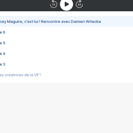
bey Maguire, c'est lui ! Rencontre avec Damien Witecka
e 6
e 5
e 4
e 3
s créatrices de la VF !
e 2
e 1
e Mektoub My Love arrive enfin ! Rencontre avec Shaïn Boumedine et Sal
i : après Toni en famille
elle réalise le bouleversant Dites lui que je l'aime