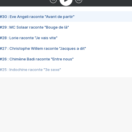
#30 : Eve Angeli raconte "Avant de partir"
#29 : MC Solaar raconte "Bouge de là"
28 : Lorie raconte "Je vais vite"
#27 : Christophe Willem raconte "Jacques a dit"
#26 : Chimène Badi raconte "Entre nous"
#25 : Indochine raconte "3e sexe"
#24 : Zaho raconte "C'est chelou"
#23 : Patrick Bruel raconte "Au café des délices"
#22 : Kyo raconte "Le chemin"
#21 : Nolwenn Leroy raconte "Cassé"
#20 : Patrick Hernandez raconte "Born to be alive"