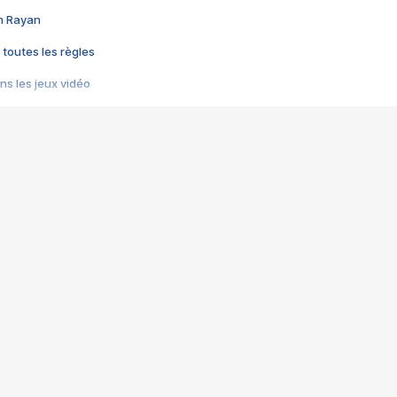
im Rayan
 toutes les règles
s les jeux vidéo
us choquant de Rockstar ? - Le scandale BULLY
e plus moche de Steam
du RÊVE tourne au CAUCHEMAR
pendant 8 heures
it… à tort
umiliés par un jeu vidéo
ire - Final Fantasy 8
ti un empire - Age of Empires
story DOFUS