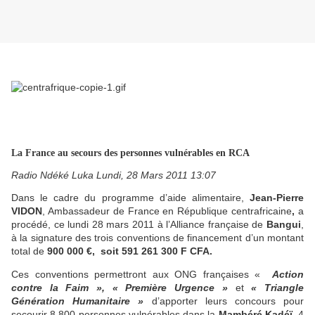
La France au secours des personnes vulnérables en RCA
Radio Ndéké Luka Lundi, 28 Mars 2011 13:07
Dans le cadre du programme d’aide alimentaire,
Jean-Pierre
VIDON
, Ambassadeur de France en République centrafricaine
,
a
procédé, ce lundi 28 mars 2011 à l’Alliance française de
Bangui
,
à la signature des trois conventions de financement d’un montant
total de
900 000 €, soit 591 261 300 F CFA.
Ces conventions permettront aux ONG françaises «
Action
contre la Faim », « Première Urgence »
et
« Triangle
Génération Humanitaire »
d’apporter leurs concours pour
secourir 8 800 personnes vulnérables dans la
Mambéré Kadéï
, 4