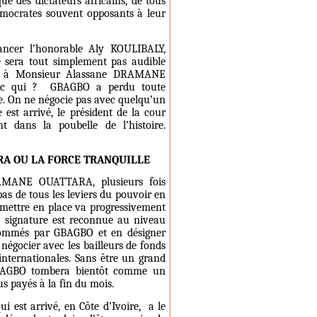
e des dictateurs africains, de tous
démocrates souvent opposants à leur
ancer l’honorable Aly KOULIBALY,
e sera tout simplement pas audible
nal à Monsieur Alassane DRAMANE
vec qui ?
GBAGBO a perdu toute
igne. On ne négocie pas avec quelqu’un
 est arrivé, le président de la cour
t dans la poubelle de l’histoire.
RA OU LA FORCE TRANQUILLE
RAMANE OUATTARA, plusieurs fois
pas de tous les leviers du pouvoir en
mettre en place va progressivement
 signature est reconnue au niveau
 nommés par GBAGBO et en désigner
 négocier avec les bailleurs de fonds
 internationales. Sans être un grand
 GBAGBO tombera bientôt comme un
us payés à la fin du mois.
i est arrivé, en Côte d’Ivoire,
a le