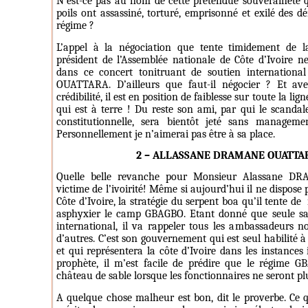
N’est-ce pas au nom de cette prétendue souveraineté qu
poils ont assassiné, torturé, emprisonné et exilé des 
régime ?
L’appel à la négociation que tente timidement de l
président de l’Assemblée nationale de Côte d’Ivoire n
dans ce concert tonitruant de soutien internatio
OUATTARA. D’ailleurs que faut-il négocier ? Et a
crédibilité, il est en position de faiblesse sur toute la l
qui est à terre ! Du reste son ami, par qui le scandale
constitutionnelle, sera bientôt jeté sans managemen
Personnellement je n’aimerai pas être à sa place.
2 – ALLASSANE DRAMANE OUATTA
Quelle belle revanche pour Monsieur Alassane D
victime de l’ivoirité! Même si aujourd’hui il ne dispose 
Côte d’Ivoire, la stratégie du serpent boa qu’il tente de
asphyxier le camp GBAGBO. Etant donné que seule sa
international, il va rappeler tous les ambassadeurs
d’autres. C’est son gouvernement qui est seul habilité à
et qui représentera la côte d’Ivoire dans les instances
prophète, il m’est facile de prédire que le régime
château de sable lorsque les fonctionnaires ne seront pl
A quelque chose malheur est bon, dit le proverbe. Ce qu