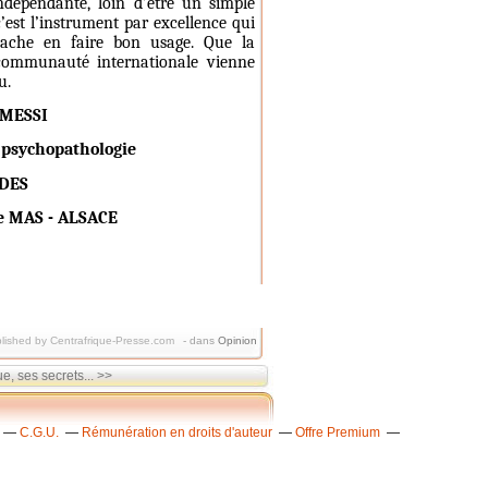
ndépendante, loin d’être un simple
’est l’instrument par excellence qui
 sache en faire bon usage. Que la
a communauté internationale vienne
u.
AMESSI
 psychopathologie
DES
e MAS - ALSACE
lished by Centrafrique-Presse.com
-
dans
Opinion
e, ses secrets... >>
C.G.U.
Rémunération en droits d'auteur
Offre Premium