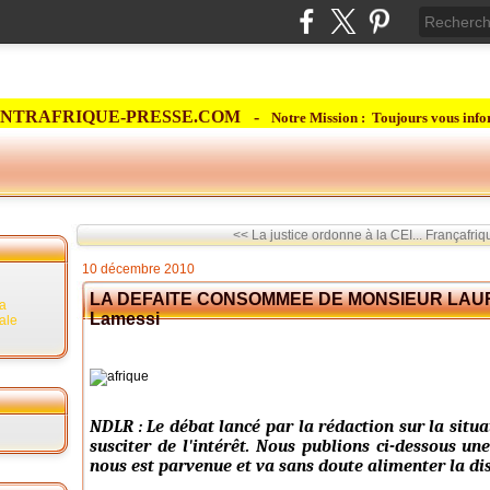
NTRAFRIQUE-PRESSE.COM -
Notre Mission : Toujours vous info
<< La justice ordonne à la CEI...
Françafriqu
10 décembre 2010
LA DEFAITE CONSOMMEE DE MONSIEUR LAUR
la
Lamessi
rale
NDLR : Le débat lancé par la rédaction sur la situa
susciter de l'intérêt. Nous publions ci-dessous une
nous est parvenue et va sans doute alimenter la disc