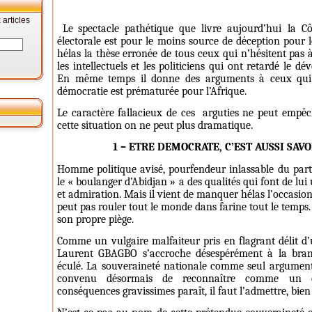
articles
Le
spectacle pathétique que livre aujourd’hui la Cô
électorale est pour le moins source de déception pour l
hélas la thèse erronée de tous ceux qui n’hésitent pas 
les intellectuels et les politiciens qui ont retardé le d
En même temps il donne des arguments à ceux qui 
démocratie est prématurée pour l’Afrique.
Le caractère fallacieux de ces
arguties ne peut empêch
cette situation on ne peut plus dramatique.
1 – ETRE DEMOCRATE, C’EST AUSSI SAV
Homme politique avisé, pourfendeur inlassable du part
le « boulanger d’Abidjan » a des qualités qui font de lu
et admiration. Mais il vient de manquer hélas l’occasion
peut pas rouler tout le monde dans farine tout le temps. 
son propre piège.
Comme un vulgaire malfaiteur pris en flagrant délit d
Laurent GBAGBO s’accroche désespérément à la branc
éculé. La souveraineté nationale comme seul argument p
convenu désormais de reconnaître comme un co
conséquences gravissimes paraît, il faut l’admettre, bien 