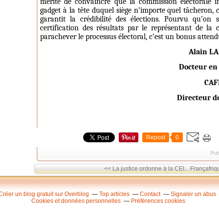
mérite de convaincre que la commission électorale i
gadget à la tête duquel siège n’importe quel tâcheron, c
garantit la crédibilité des élections. Pourvu qu’on
certification des résultats par le représentant de l
parachever le processus électoral, c’est un bonus attend
Alain L
Docteur en
CAF
Directeur d
Repost
0
Pub
<< La justice ordonne à la CEI...
Françafriqu
Créer un blog gratuit sur Overblog
Top articles
Contact
Signaler un abus
Cookies et données personnelles
Préférences cookies