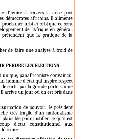
te d’Ivoire à travers la crise post
es démocrates africains. Il alimente
à proclamer urbi et orbi que ce sont
éveloppement de l’Afrique en général.
prétendent que la pratique de la
er de faire une analyse à froid de
OIR PERDRE LES ELECTIONS
i unique, panafricaniste convaincu,
i un homme d’état qui inspire respect
 de sortir par la grande porte. On ne
Il arrive un jour où on est pris dans
’usurpation de pouvoir,
le président
he très fragile d’un nationalisme
lausible pour justifier ce qu’il est
up d’état constitutionnel aux
dérisoire.