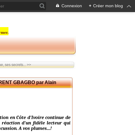
Connexion
+
Créer mon blog
rmer.
e, ses secrets... >>
ENT GBAGBO par Alain
tion en Côte d'Ivoire continue de
 réaction d'un fidèle lecteur qui
ussion. A vos plumes....!