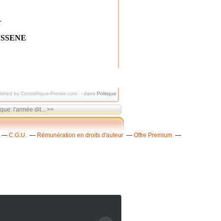
r
HISSENE
ished by Centrafrique-Presse.com
-
dans
Politique
que: l'armée dit... >>
C.G.U.
Rémunération en droits d'auteur
Offre Premium