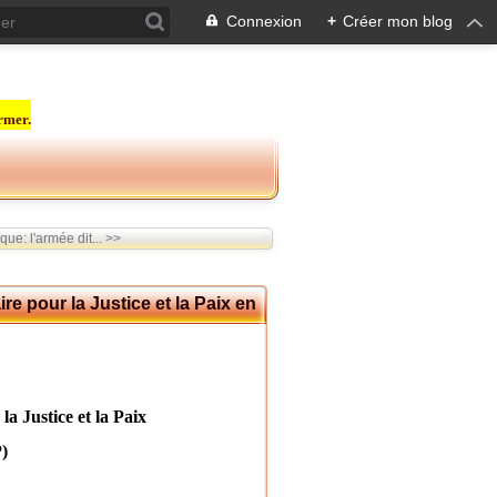
Connexion
+
Créer mon blog
rmer.
que: l'armée dit... >>
 pour la Justice et la Paix en
ice et la Paix
)