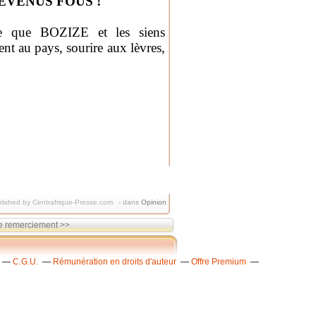
EVENUS FOUS !
arde que BOZIZE et les siens
ent au pays, sourire aux lèvres,
lished by Centrafrique-Presse.com
-
dans
Opinion
 remerciement >>
C.G.U.
Rémunération en droits d'auteur
Offre Premium