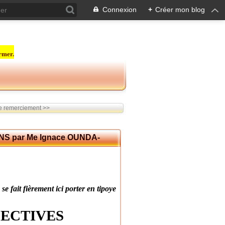
Connexion
+
Créer mon blog
rmer.
 remerciement >>
S par Me Ignace OUNDA-
fait fièrement ici porter en tipoye
ECTIVES