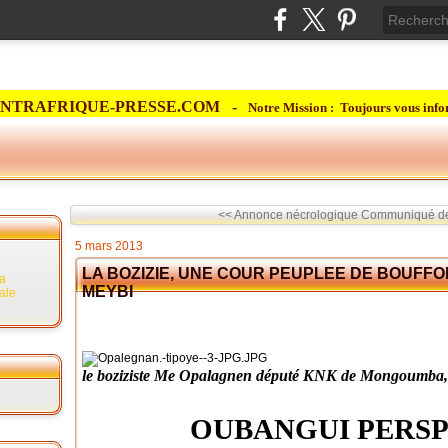
NTRAFRIQUE-PRESSE.COM -
Notre Mission : Toujours vous info
<< Annonce nécrologique
Communiqué de
5 mars 2013
LA BOZIZIE, UNE COUR PEUPLEE DE BOUFFON
la
MEYBI
rale
le boziziste Me Opalagnen député KNK de Mongoumba, se 
OUBANGUI PERSP