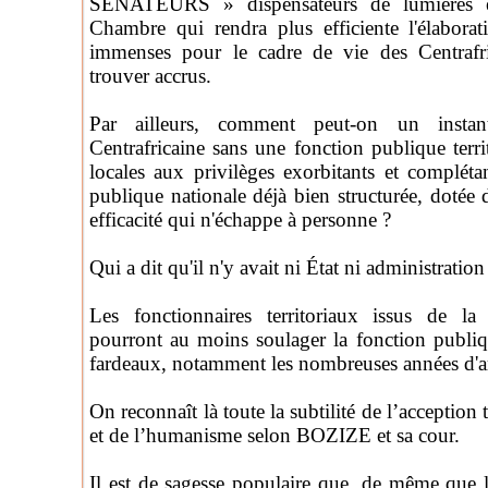
SENATEURS » dispensateurs de lumières et
Chambre qui rendra plus efficiente l'élaborat
immenses pour le cadre de vie des Centrafri
trouver accrus.
Par ailleurs, comment peut-on un instan
Centrafricaine sans une fonction publique territ
locales aux privilèges exorbitants et compléta
publique nationale déjà bien structurée, dotée
efficacité qui n'échappe à personne ?
Qui a dit qu'il n'y avait ni État ni administratio
Les fonctionnaires territoriaux issus de la 
pourront au moins soulager la fonction publi
fardeaux, notamment les nombreuses années d'arr
On reconnaît là toute la subtilité de l’acception t
et de l’humanisme selon BOZIZE et sa cour.
Il est de sagesse populaire que, de même que 