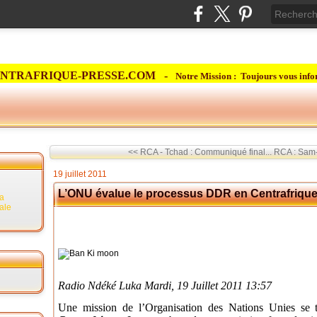
NTRAFRIQUE-PRESSE.COM -
Notre Mission : Toujours vous info
<< RCA - Tchad : Communiqué final...
RCA : Sam-
19 juillet 2011
L’ONU évalue le processus DDR en Centrafriqu
la
rale
Radio Ndéké Luka Mardi, 19 Juillet 2011 13:57
Une mission de l’Organisation des Nations Unies se t