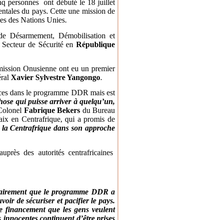
nq personnes ont débuté le 18 juillet
entales du pays. Cette une mission de
ues des Nations Unies.
de Désarmement, Démobilisation et
 Secteur de Sécurité en
République
 mission Onusienne ont eu un premier
éral
Xavier Sylvestre Yangongo
.
mances dans le programme DDR mais est
hose qui puisse arriver à quelqu’un,
 Colonel
Fabrique Bekers
du Bureau
aix en Centrafrique, qui a promis de
 la Centrafrique dans son approche
uprès des autorités centrafricaines
 clairement que le programme DDR a
oir de sécuriser et pacifier le pays.
e financement que les gens veulent
 innocentes continuent d’être prises