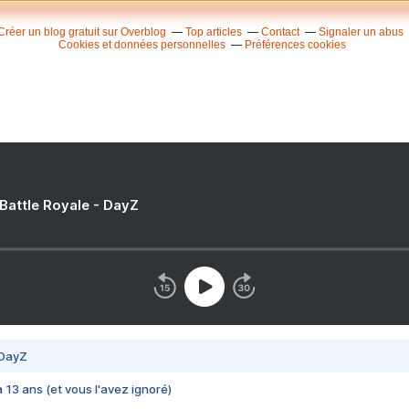
Créer un blog gratuit sur Overblog
Top articles
Contact
Signaler un abus
Cookies et données personnelles
Préférences cookies
 Battle Royale - DayZ
 DayZ
 a 13 ans (et vous l'avez ignoré)