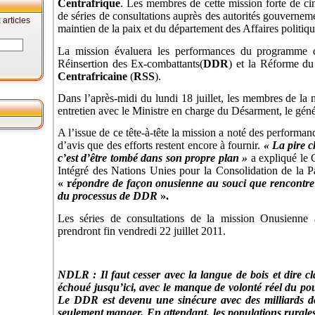
Centrafrique
. Les membres de cette mission forte de ci
de séries de consultations auprès des autorités gouvernem
articles
maintien de la paix et du département des Affaires politiq
La mission évaluera les performances du programme 
Réinsertion des Ex-combattants(
DDR
) et la Réforme du
Centrafricaine
(
RSS
).
Dans l’après-midi du lundi 18 juillet, les membres de la
entretien avec le Ministre en charge du Désarment, le gén
A l’issue de ce tête-à-tête la mission a noté des perfor
d’avis que des efforts restent encore à fournir.
«
La pire c
c’est d’être tombé dans son propre plan
»
a expliqué le
Intégré des Nations Unies pour la Consolidation de la P
« r
épondre de façon onusienne au souci que rencontre
du processus de DDR
».
Les séries de consultations de la mission Onusienne a
prendront fin vendredi 22 juillet 2011.
NDLR : Il faut cesser avec la langue de bois et dire
échoué jusqu’ici, avec le manque de volonté réel du pouv
Le DDR est devenu une sinécure avec des milliards d
seulement manger. En attendant, les populations rurales