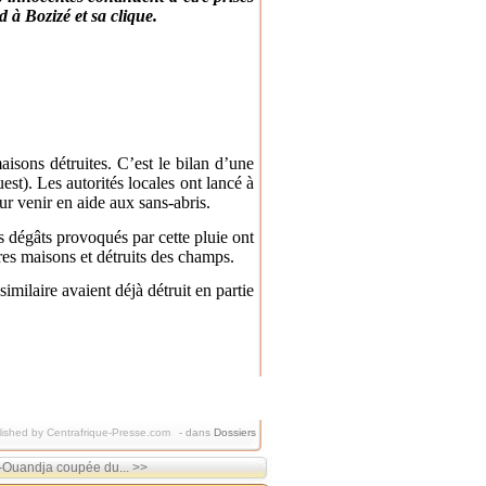
id à Bozizé et sa clique.
sons détruites. C’est le bilan d’une
est). Les autorités locales ont lancé à
ur venir en aide aux sans-abris.
 dégâts provoqués par cette pluie ont
res maisons et détruits des champs.
imilaire avaient déjà détruit en partie
ished by Centrafrique-Presse.com
-
dans
Dossiers
Ouandja coupée du... >>