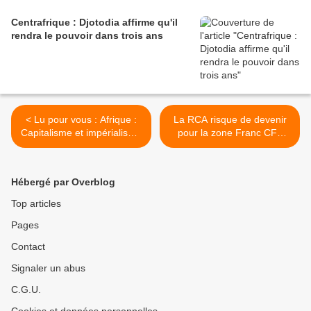
Centrafrique : Djotodia affirme qu'il
rendra le pouvoir dans trois ans
< Lu pour vous : Afrique :
La RCA risque de devenir
Capitalisme et impérialisme
pour la zone Franc CFA
international ou la
CEMAC, ce qu’est la Grèce
destruction de l’Afrique
pour l’Europe des 27 et la
Zone Euro Par Jean-Pierre
Hébergé par Overblog
MARA >
Top articles
Pages
Contact
Signaler un abus
C.G.U.
Cookies et données personnelles