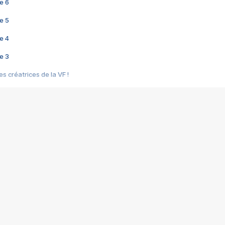
e 6
e 5
e 4
e 3
s créatrices de la VF !
e 2
e 1
e Mektoub My Love arrive enfin ! Rencontre avec Shaïn Boumedine et Sal
i : après Toni en famille
elle réalise le bouleversant Dites lui que je l'aime
ais ! Rencontre autour de Vie privée de Rebecca Zlotowski
 de Marguerite, Grave... Rencontre avec Ella Rumpf
 Les Rêveurs, un film intime sur la santé mentale