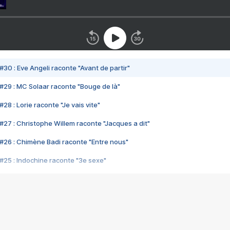
#30 : Eve Angeli raconte "Avant de partir"
#29 : MC Solaar raconte "Bouge de là"
28 : Lorie raconte "Je vais vite"
#27 : Christophe Willem raconte "Jacques a dit"
#26 : Chimène Badi raconte "Entre nous"
#25 : Indochine raconte "3e sexe"
#24 : Zaho raconte "C'est chelou"
#23 : Patrick Bruel raconte "Au café des délices"
#22 : Kyo raconte "Le chemin"