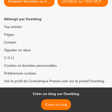
Elisabeth Mandaba au 800
ZIGUELE sur TELE-MLPC
m des JO à Londres : Voir
>
sur TELE-MLPC
Hébergé par Overblog
Top articles
Pages
Contact
Signaler un abus
C.G.U.
Cookies et données personnelles
Préférences cookies
Voir le profil de Centrafrique-Presse.com sur le portail Overblog
Créer un blog sur Overblog
Créer un blog