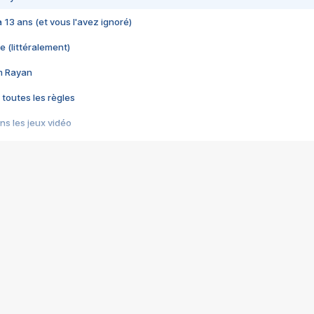
 a 13 ans (et vous l'avez ignoré)
e (littéralement)
im Rayan
 toutes les règles
s les jeux vidéo
us choquant de Rockstar ? - Le scandale BULLY
e plus moche de Steam
du RÊVE tourne au CAUCHEMAR
pendant 8 heures
it… à tort
umiliés par un jeu vidéo
ire - Final Fantasy 8