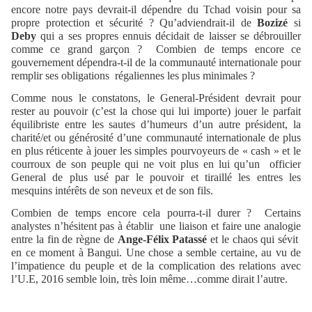
encore notre pays devrait-il dépendre du Tchad voisin pour sa
propre protection et sécurité ? Qu’adviendrait-il de
Bozizé
si
Deby
qui a ses propres ennuis décidait de laisser se débrouiller
comme ce grand garçon ?
Combien de temps encore ce
gouvernement dépendra-t-il de la communauté internationale pour
remplir ses obligations
régaliennes les plus minimales ?
Comme nous le constatons, le General-Président devrait pour
rester au pouvoir (c’est la chose qui lui importe) jouer le parfait
équilibriste entre les sautes d’humeurs d’un autre président, la
charité/et ou générosité d’une communauté internationale de plus
en plus réticente à jouer les simples pourvoyeurs de « cash » et le
courroux de son peuple qui ne voit plus en lui qu’un
officier
General de plus usé par le pouvoir et tiraillé les entres les
mesquins intérêts de son neveux et de son fils.
Combien de temps encore cela pourra-t-il durer ?
Certains
analystes n’hésitent pas à établir
une liaison et faire une analogie
entre la fin de règne de
Ange-Félix Patassé
et le chaos qui sévit
en ce moment à Bangui. Une chose a semble certaine, au vu de
l’impatience du peuple et de la complication des relations avec
l’U.E, 2016 semble loin, très loin même…comme dirait l’autre.