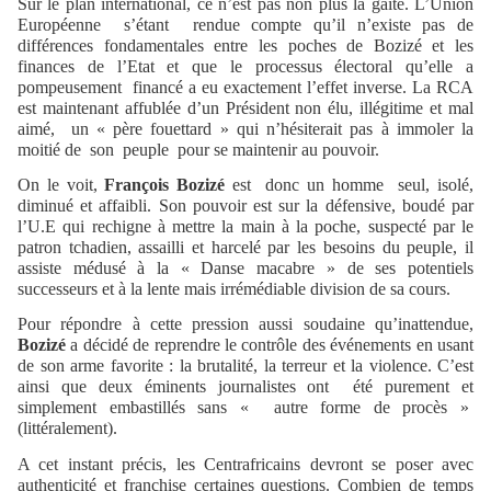
Sur le plan international, ce n’est pas non plus la gaité. L’Union
Européenne
s’étant
rendue compte qu’il n’existe pas de
différences fondamentales entre les poches de Bozizé et les
finances de l’Etat et que le processus électoral qu’elle a
pompeusement
financé a eu exactement l’effet inverse. La RCA
est maintenant affublée d’un Président non élu, illégitime et mal
aimé,
un « père fouettard » qui n’hésiterait pas à immoler la
moitié de
son
peuple
pour se maintenir au pouvoir.
On le voit,
François Bozizé
est
donc un homme
seul, isolé,
diminué et affaibli. Son pouvoir est sur la défensive, boudé par
l’U.E qui rechigne à mettre la main à la poche, suspecté par le
patron tchadien, assailli et harcelé par les besoins du peuple, il
assiste médusé à la « Danse macabre » de ses potentiels
successeurs et à la lente mais irrémédiable division de sa cours.
Pour répondre à cette pression aussi soudaine qu’inattendue,
Bozizé
a décidé de reprendre le contrôle des événements en usant
de son arme favorite : la brutalité, la terreur et la violence. C’est
ainsi que deux éminents journalistes ont
été purement et
simplement embastillés sans « autre forme de procès »
(littéralement).
A cet instant précis, les Centrafricains devront se poser avec
authenticité et franchise certaines questions. Combien de temps