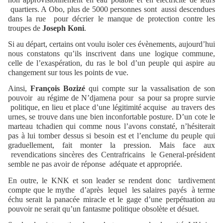
quartiers. A Obo, plus de 5000 personnes sont
aussi descendues
dans la rue
pour décrier le manque de protection contre les
troupes de
Joseph Koni
.
Si au départ, certains ont voulu isoler ces évènements, aujourd’hui
nous constatons qu’ils inscrivent dans une logique commune,
celle de l’exaspération, du ras le bol d’un peuple qui aspire au
changement sur tous les points de vue.
Ainsi,
François Bozizé
qui compte sur la vassalisation de son
pouvoir
au régime de N’djamena pour
sa pour sa propre survie
politique, en lieu et place d’une légitimité acquise
au travers des
urnes, se trouve dans une bien inconfortable posture. D’un cote le
marteau tchadien qui comme nous l’avons constaté, n’hésiterait
pas à lui tomber dessus si besoin est et l’enclume du peuple qui
graduellement, fait monter la pression. Mais face aux
revendications sincères des Centrafricains
le General-président
semble ne pas avoir de réponse
adéquate et appropriée.
En outre, le KNK et son leader se rendent donc
tardivement
compte que le mythe
d’après
lequel
les salaires payés
à terme
échu serait la panacée miracle et le gage d’une perpétuation au
pouvoir ne serait qu’un fantasme politique obsolète et désuet.