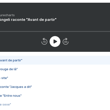
Purecharts
ngeli raconte "Avant de partir"
vant de partir"
Bouge de là"
 vite"
conte "Jacques a dit"
e "Entre nous"
3e sexe"