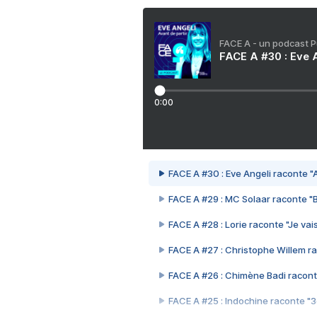
FACE A - un podcast 
FACE A #30 : Eve A
0:00
FACE A #30 : Eve Angeli raconte "A
FACE A #29 : MC Solaar raconte "
FACE A #28 : Lorie raconte "Je vais
FACE A #27 : Christophe Willem ra
FACE A #26 : Chimène Badi racont
FACE A #25 : Indochine raconte "