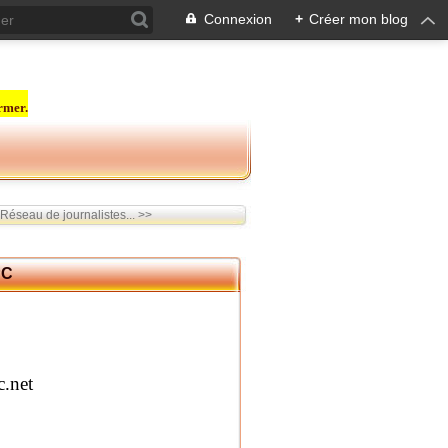
Connexion
+
Créer mon blog
rmer.
éseau de journalistes... >>
PC
.net