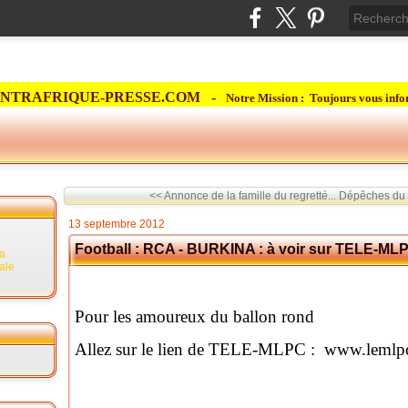
NTRAFRIQUE-PRESSE.COM -
Notre Mission : Toujours vous info
<< Annonce de la famille du regretté...
Dépêches du R
13 septembre 2012
Football : RCA - BURKINA : à voir sur TELE-ML
la
rale
Pour les amoureux du ballon rond
Allez sur le lien de TELE-MLPC : www.lemlpc