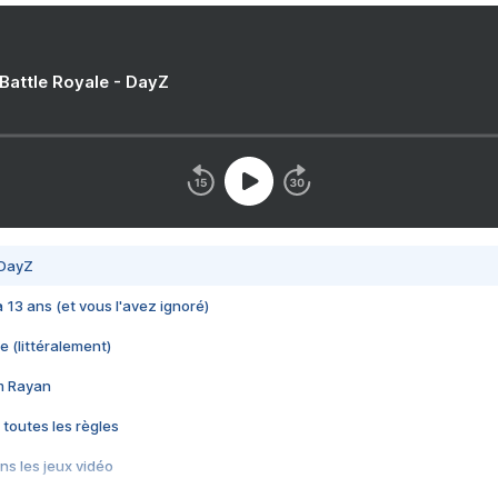
 Battle Royale - DayZ
 DayZ
 a 13 ans (et vous l'avez ignoré)
e (littéralement)
im Rayan
 toutes les règles
s les jeux vidéo