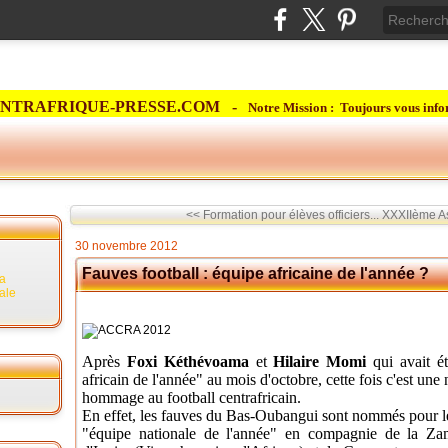
NTRAFRIQUE-PRESSE.COM -
Notre Mission : Toujours vous info
<< Formation pour élèves officiers...
XXXIIème As
30 novembre 2012
Fauves football : équipe africaine de l'année ?
la
rale
Après
Foxi Kéthévoama
et
Hilaire Momi
qui avait é
africain de l'année" au mois d'octobre, cette fois c'est une
hommage au football centrafricain.
En effet, les fauves du Bas-Oubangui sont nommés pour 
"équipe nationale de l'année" en compagnie de la Za