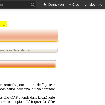
Connexion
+
Créer mon blog
rmer.
semblée Générale... >>
té nommés pour le titre de " joueur
 nomination collective qui vient rendre
les Glo-CAF awards dans la catégorie
mbie (champion d'Afrique), la Côte