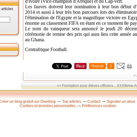
d'Ivoire (Vice-champion d'Afrique) et du Cap-vert.
Les fauves doivent leur nomination à leur bon début d
articles
2014 et aussi à leur très bon parcours lors des élimina
l'élimination de l'Egypte et la magnifique victoire en Egy
énorme au classement FIFA en étant en ce moment 8e pays
Le nom du vainqueur sera annoncé le jeudi 20 décembre
cérémonie de remise des prix qui aura lieu cette année a
au Ghana.
Centrafrique Football.
Repost
0
Pu
<< Formation pour élèves officiers...
XXXIIème As
Créer un blog gratuit sur Overblog
Top articles
Contact
Signaler un abus
Cookies et données personnelles
Préférences cookies