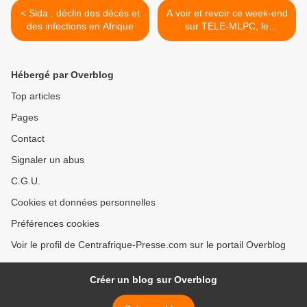
< Sida : déclin des décès et
A voir et revoir ce week-end
des infections en Afrique
sur TELE-MLPC, le
reportage de France Ô sur
les enfants enlevés par la
LRA >
Hébergé par Overblog
Top articles
Pages
Contact
Signaler un abus
C.G.U.
Cookies et données personnelles
Préférences cookies
Voir le profil de Centrafrique-Presse.com sur le portail Overblog
Créer un blog sur Overblog