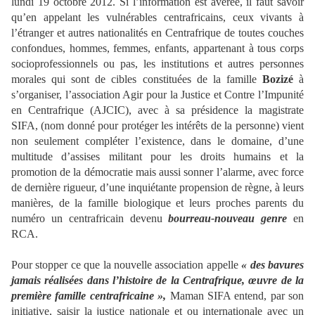
lundi 19 octobre 2012. Si l’information est avérée, il faut savoir
qu’en appelant les vulnérables centrafricains, ceux vivants à
l’étranger et autres nationalités en Centrafrique de toutes couches
confondues, hommes, femmes, enfants, appartenant à tous corps
socioprofessionnels ou pas, les institutions et autres personnes
morales qui sont de cibles constituées de la famille
Bozizé
à
s’organiser, l’association Agir pour la Justice et Contre l’Impunité
en Centrafrique (AJCIC), avec à sa présidence la magistrate
SIFA, (nom donné pour protéger les intérêts de la personne) vient
non seulement compléter l’existence, dans le domaine, d’une
multitude d’assises militant pour les droits humains et la
promotion de la démocratie mais aussi sonner l’alarme, avec force
de dernière rigueur, d’une inquiétante propension de règne, à leurs
manières, de la famille biologique et leurs proches parents du
numéro un centrafricain devenu
bourreau-nouveau genre
en
RCA.
Pour stopper ce que la nouvelle association appelle
« des bavures
jamais réalisées dans l’histoire de la Centrafrique, œuvre de la
première famille centrafricaine »,
Maman SIFA entend, par son
initiative, saisir la justice nationale et ou internationale avec un