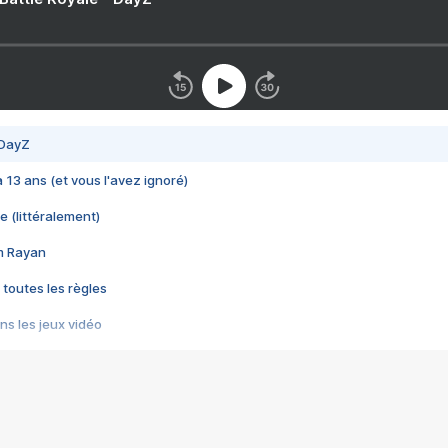
 DayZ
 a 13 ans (et vous l'avez ignoré)
e (littéralement)
im Rayan
 toutes les règles
s les jeux vidéo
us choquant de Rockstar ? - Le scandale BULLY
e plus moche de Steam
du RÊVE tourne au CAUCHEMAR