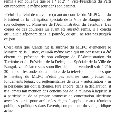
remis à son collègue que le 1
et 2
Vice-Présidents du Parti
ont rencontré le même jour dans son cabinet.
Celui-ci a feint de n’avoir reçu aucun courrier du MLPC,
ni du
Président de la
délégation spéciale de la Ville de Bangui ou de
son collègue du Ministère de l’Administration du Territoire. Les
copies de ces courriers lui ayant été aussitôt remis, il a conclu
qu’il allait
répondre dans la journée, ce qu’il ne fera pas jusqu’à
ce jour.
C’est ainsi que grande fut la surprise du MLPC d’entendre le
Ministre de la Justice, celui-là même avec qui un consensus a été
obtenu en présence de son collègue de l’Administration du
Territoire et du Président de la Délégation Spéciale de la Ville de
Bangui, va déclarer sans sourciller depuis le vendredi soir à 21h
30 mn
sur les ondes de la radio et de la télévision nationales que
le meeting du MLPC n’était pas autorisé sans préciser les
fondements légaux ou règlementaires de cette « autorisation » ni
la personne qui doit la donner. Pire encore, dans sa déclaration, il
n’a jamais fait mention des conclusions de la réunion à laquelle il
a participé ni de sa propre promesse de concertation ultérieure
avec les partis pour arrêter les règles à appliquer aux réunions
publiques politiques dans l’avenir, compte tenu du vide juridique
actuel.