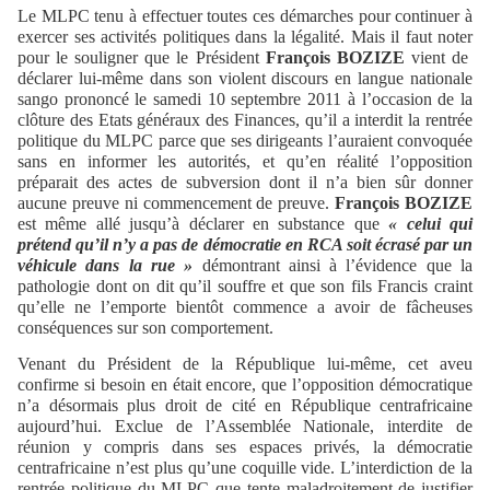
Le MLPC tenu à effectuer toutes ces démarches pour continuer à
exercer ses activités politiques dans la légalité. Mais il faut noter
pour le souligner que le Président
François BOZIZE
vient de
déclarer lui-même dans son violent discours en langue nationale
sango prononcé le samedi 10 septembre 2011 à l’occasion de la
clôture des Etats généraux des Finances, qu’il a interdit la rentrée
politique du MLPC parce que ses dirigeants l’auraient convoquée
sans en informer les autorités, et qu’en réalité l’opposition
préparait des actes de subversion dont il n’a bien sûr donner
aucune preuve ni commencement de preuve.
François BOZIZE
est même allé jusqu’à déclarer en substance que
« celui qui
prétend qu’il n’y a pas de démocratie en RCA soit écrasé par un
véhicule dans la rue »
démontrant ainsi à l’évidence que la
pathologie dont on dit qu’il souffre et que son fils Francis craint
qu’elle ne l’emporte bientôt commence a avoir de fâcheuses
conséquences sur son comportement.
Venant du Président de la République lui-même, cet aveu
confirme si besoin en était encore, que l’opposition démocratique
n’a désormais plus droit de cité en République centrafricaine
aujourd’hui. Exclue de l’Assemblée Nationale, interdite de
réunion y compris dans ses espaces privés, la démocratie
centrafricaine n’est plus qu’une coquille vide. L’interdiction de la
rentrée politique du MLPC que tente maladroitement de justifier