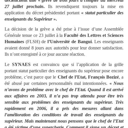
déclenchent une «
grève de trois jours à compter du mercredi
27 juillet prochain
.
Ils revendiquent toujours la mise en
application du décret présidentiel portant
«
statut particulier des
enseignants du Supérieur
».
La décision de la grève a été prise à l’issue d’une Assemblée
Générale tenue ce 23 juillet à la
Faculté des Lettres et Sciences
Humaines
(FLSH) de
l’Université de Bangui
. Les enseignants
avaient donné 8 jours aux autorités pour leur donner satisfaction.
Ils n’ont enregistré à ce jour aucune réaction.
Le
SYNAES
est convaincu que si l’application de la grille
portant statut particulier des enseignants du supérieur pose encore
problème, c’est parce que le
Chef de l’Etat, François Bozizé
, a
été abusé par certaines personnalités mal intentionnées.
«
Nous
n’avons de problème avec le chef de l’Etat. Quand il est arrivé
aux affaires en 2003, il n’a pas trop attendu pour être très
sensible aux problèmes des enseignants du supérieur. Très
rapidement en 2006, il a pris des mesures allant dans
l’amélioration des conditions de travail des enseignants du
supérieur. Mais maintenant nous pensons que le chef de l’Etat
a été victime d’une supercherie. Comment il signe un décret et