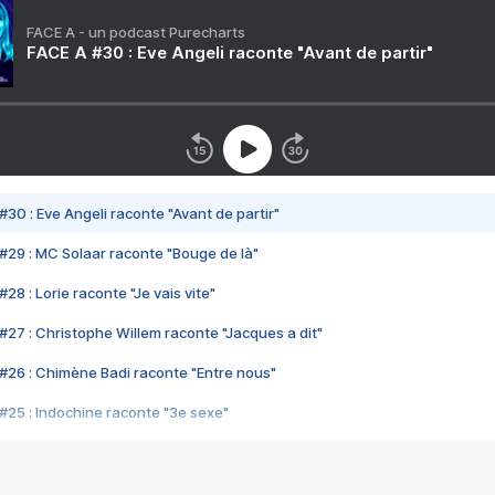
FACE A - un podcast Purecharts
FACE A #30 : Eve Angeli raconte "Avant de partir"
#30 : Eve Angeli raconte "Avant de partir"
#29 : MC Solaar raconte "Bouge de là"
28 : Lorie raconte "Je vais vite"
#27 : Christophe Willem raconte "Jacques a dit"
#26 : Chimène Badi raconte "Entre nous"
#25 : Indochine raconte "3e sexe"
#24 : Zaho raconte "C'est chelou"
#23 : Patrick Bruel raconte "Au café des délices"