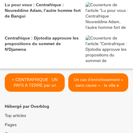
Lu pour vous : Centrafrique :
Noureddine Adam, l’autre homme fort
de Bangui
Centrafrique : Djotodia approuve les
propositions du sommet de
N'Djamena
< CENTRAFRIQUE : UN
Un cas d’enrichissement «
PAYS A TERRE par un
sans cause » : la villa en
compatriote écoeuré
construction de l’ex-DG de
la police >
Hébergé par Overblog
Top articles
Pages