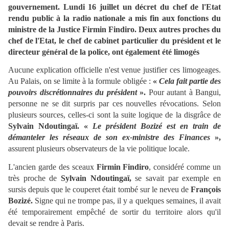
gouvernement. Lundi 16 juillet un décret du chef de l'Etat
rendu public à la radio nationale a mis fin aux fonctions du
ministre de la Justice Firmin Findiro. Deux autres proches du
chef de l'Etat, le chef de cabinet particulier du président et le
directeur général de la police, ont également été limogés
Aucune explication officielle n'est venue justifier ces limogeages.
Au Palais, on se limite à la formule obligée :
«
Cela fait partie des
pouvoirs discrétionnaires du président
».
Pour autant à Bangui,
personne ne se dit surpris par ces nouvelles révocations. Selon
plusieurs sources, celles-ci sont la suite logique de la disgrâce de
Sylvain Ndoutingaï.
«
Le président Bozizé est en train de
démanteler les réseaux de son ex-ministre des Finances
»,
assurent plusieurs observateurs de la vie politique locale.
L'ancien garde des sceaux
Firmin Findiro
, considéré comme un
très proche de
Sylvain Ndoutingaï,
se savait par exemple en
sursis depuis que le couperet était tombé sur le neveu de
François
Bozizé.
Signe qui ne trompe pas, il y a quelques semaines, il avait
été temporairement empêché de sortir du territoire alors qu'il
devait se rendre à Paris.