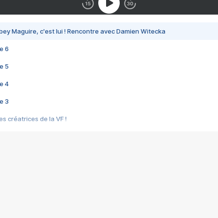
bey Maguire, c'est lui ! Rencontre avec Damien Witecka
e 6
e 5
e 4
e 3
s créatrices de la VF !
e 2
e 1
e Mektoub My Love arrive enfin ! Rencontre avec Shaïn Boumedine et Sal
i : après Toni en famille
elle réalise le bouleversant Dites lui que je l'aime