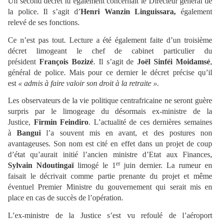
Un second décret lu également concernait le Directeur général de
la police. Il s’agit d’
Henri Wanzin Linguissara,
également
relevé de ses fonctions.
Ce n’est pas tout. Lecture a été également faite d’un troisième
décret limogeant le chef de cabinet particulier du
président
François Bozizé
. Il s’agit de
Joël Sinféi Moidamsé
,
général de police. Mais pour ce dernier le décret précise qu’il
est
« admis à faire valoir son droit à la retraite ».
Les observateurs de la vie politique centrafricaine ne seront guère
surpris par le limogeage du désormais ex-ministre de la
Justice,
Firmin Feindiro
. L’actualité de ces dernières semaines
à
Bangui
l’a souvent mis en avant, et des postures non
avantageuses. Son nom est cité en effet dans un projet de coup
d’état qu’aurait initié l’ancien ministre d’Etat aux Finances,
er
Sylvain Ndoutingaï
limogé le 1
juin dernier. La rumeur en
faisait le décrivait comme partie prenante du projet et même
éventuel Premier Ministre du gouvernement qui serait mis en
place en cas de succès de l’opération.
L’ex-ministre de la Justice s’est vu refoulé de l’aéroport