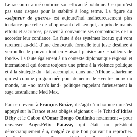
Le raccourci armé confirme son efficacité politique. Ce qui n’est
pas sans risques pour la stabilité à long terme. La figure du
«seigneur de guerre»
est aujourd’hui malheureusement plus
tendance que celle de «l’opposant civilisé» qui, au prix de maints
efforts et sacrifices, parvient à convaincre ses compatriotes de lui
accorder leur confiance. La faute à des systèmes locaux qui vont
rarement au-delà d’une démocratie formelle tout juste destinée à
verrouiller le pouvoir tout en «faisant plaisir» aux «bailleurs de
fonds». La faute également à un contexte diplomatique régional et
international qui donne toujours une prime à la violence politique
et à la stratégie du «fait accompli», dans une Afrique saharienne
qui est comme programmée pour demeurer le «ventre mou» du
monde, un «no man’s land» politique rappelant furieusement la
saga australienne Mad Max.
Pour en revenir à
François Bozizé
, il s’agit d’un homme qui s’est
appuyé sur la France et ses obligés régionaux – le Tchad
d’Idriss
Déby
et le Gabon
d’Omar Bongo Ondimba
notamment – pour
renverser
Ange-Félix Patassé,
qui était un président
démocratiquement élu, malgré ce que l’on pouvait lui reprocher.