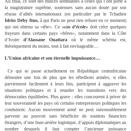
Au final, ce sont des milices semblables à celles qui l’ont porté à
la magistrature suprême, soutenues sans aucun doute par son
réseau d’alliés internationaux (en particulier par le Tchadien
Idriss Déby Itno,
à qui Paris ne peut rien refuser en ce moment)
qui ont obtenu sa «tête». Ce
«cas d’école»
doit créer quelques
frayeurs dans certains pays «frères», notamment dans la Côte
d’Ivoire
d’Alassane Ouattara
où le même schéma est,
théoriquement du moins, tout à fait envisageable…
L’Union africaine et son éternelle impuissance…
Ce qui se passe actuellement en République centrafricaine
démontre une fois de plus que les rébellions armées, si elles
parviennent facilement à leurs fins, participent à aggraver les
situations politiques et à retarder les transitions vers des
démocraties équilibrées. Plus grave : elles concourent à priver de
leur souveraineté les pays où certains entrepreneurs politiques les
conduisent. Aucun mouvement armé ne peut raisonnablement
parvenir au pouvoir sans bénéficier de soutiens financiers
étrangers, d’une base-arrière logistique, d’appuis diplomatiques au
nombre desquels il faut compter l’ancienne puissance