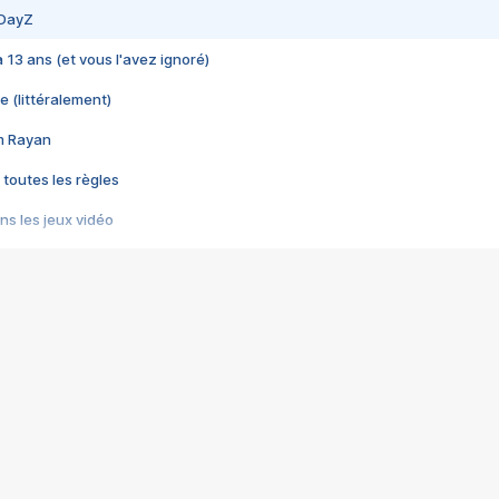
 DayZ
 a 13 ans (et vous l'avez ignoré)
e (littéralement)
im Rayan
 toutes les règles
s les jeux vidéo
us choquant de Rockstar ? - Le scandale BULLY
e plus moche de Steam
du RÊVE tourne au CAUCHEMAR
pendant 8 heures
it… à tort
umiliés par un jeu vidéo