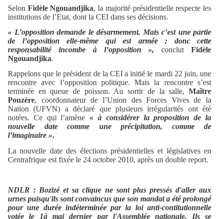
Selon
Fidèle Ngouandjika
, la majorité présidentielle respecte les
institutions de l’Etat, dont la CEI dans ses décisions.
« L’opposition demande le désarmement. Mais c’est une partie
de l’opposition elle-même qui est armée ; donc cette
responsabilité incombe à l’opposition »,
conclut
Fidèle
Ngouandjika
.
Rappelons que le président de la CEI a initié le mardi 22 juin, une
rencontre avec l’opposition politique. Mais la rencontre s’est
terminée en queue de poisson. Au sortir de la salle,
Maître
Pouzère
, coordonnateur de l’Union des Forces Vives de la
Nation (UFVN) a déclaré que plusieurs irrégularités ont été
notées. Ce qui l’amène
«
à considérer la proposition de la
nouvelle date comme une précipitation, comme de
l’imaginaire »
.
La nouvelle date des élections présidentielles et législatives en
Centrafrique est fixée le 24 octobre 2010, après un double report.
NDLR : Bozizé et sa clique ne sont plus pressés d'aller aux
urnes puisqu'ils sont convaincus que son mandat a été prolongé
pour une durée indéterminée par la loi anti-contitutionnelle
votée le 1à mai dernier par l'Assemblée nationale. Ils se