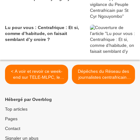
Lu pour vous : Centrafrique : Et si,
comme d’habitude, on faisait
semblant d’y croire ?
< A voir et revoir ce week-
Dépêches du Réseau des
end sur TELE-MLPC, le
journalistes centrafricains
reportage de France Ô sur
des droits de l'homme >
les enfants enlevés par la
LRA
Hébergé par Overblog
Top articles
Pages
Contact
Signaler un abus