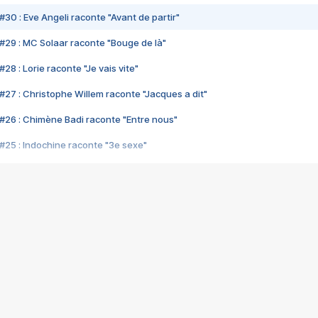
#30 : Eve Angeli raconte "Avant de partir"
#29 : MC Solaar raconte "Bouge de là"
28 : Lorie raconte "Je vais vite"
#27 : Christophe Willem raconte "Jacques a dit"
#26 : Chimène Badi raconte "Entre nous"
#25 : Indochine raconte "3e sexe"
#24 : Zaho raconte "C'est chelou"
#23 : Patrick Bruel raconte "Au café des délices"
#22 : Kyo raconte "Le chemin"
#21 : Nolwenn Leroy raconte "Cassé"
#20 : Patrick Hernandez raconte "Born to be alive"
#19 : Lorie raconte "Près de moi"