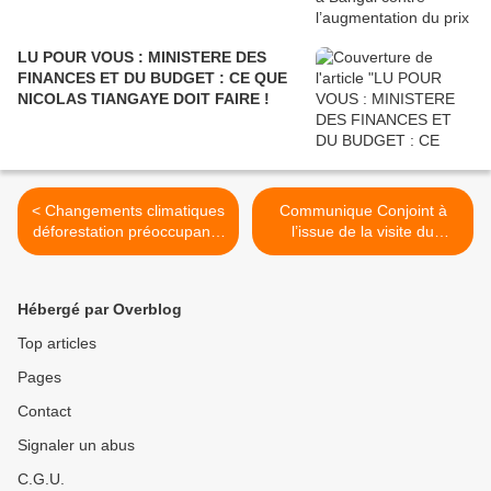
LU POUR VOUS : MINISTERE DES
FINANCES ET DU BUDGET : CE QUE
NICOLAS TIANGAYE DOIT FAIRE !
< Changements climatiques
Communique Conjoint à
déforestation préoccupante
l’issue de la visite du
du Bassin du Congo
Président de la Centrafrique
au Cameroun. >
Hébergé par Overblog
Top articles
Pages
Contact
Signaler un abus
C.G.U.