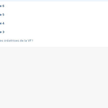
e 6
e 5
e 4
e 3
s créatrices de la VF !
e 2
e 1
e Mektoub My Love arrive enfin ! Rencontre avec Shaïn Boumedine et Sal
i : après Toni en famille
elle réalise le bouleversant Dites lui que je l'aime
ais ! Rencontre autour de Vie privée de Rebecca Zlotowski
 de Marguerite, Grave... Rencontre avec Ella Rumpf