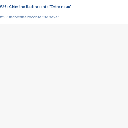
#26 : Chimène Badi raconte "Entre nous"
#25 : Indochine raconte "3e sexe"
#24 : Zaho raconte "C'est chelou"
#23 : Patrick Bruel raconte "Au café des délices"
#22 : Kyo raconte "Le chemin"
#21 : Nolwenn Leroy raconte "Cassé"
#20 : Patrick Hernandez raconte "Born to be alive"
#19 : Lorie raconte "Près de moi"
#18 : Michael Jones raconte "A nos actes manqués" (avec Jean-Jacque
#17 : Khaled raconte "Aïcha"
#16 : Corneille raconte "Parce qu'on vient de loin"
#15 : Indochine raconte "L'aventurier"