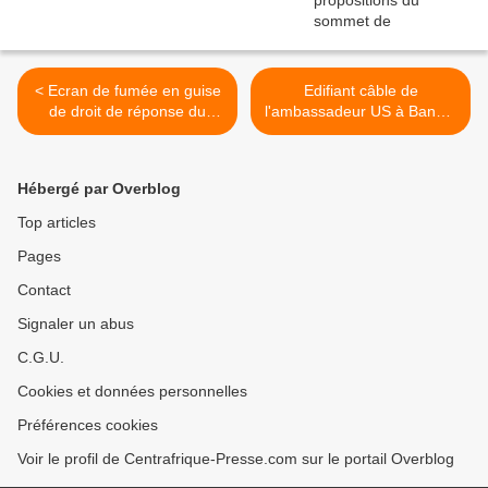
< Ecran de fumée en guise
Edifiant câble de
de droit de réponse du
l'ambassadeur US à Bangui
milliardaire Fidèle
à l'époque de l'assassinat
Goaundjika
de Charles Massi
(Wikileaks) >
Hébergé par Overblog
Top articles
Pages
Contact
Signaler un abus
C.G.U.
Cookies et données personnelles
Préférences cookies
Voir le profil de Centrafrique-Presse.com sur le portail Overblog