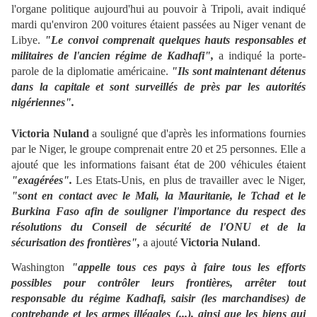
l'organe politique aujourd'hui au pouvoir à Tripoli, avait indiqué
mardi qu'environ 200 voitures étaient passées au Niger venant de
Libye.
"Le convoi comprenait quelques hauts responsables et
militaires de l'ancien régime de Kadhafi",
a indiqué la porte-
parole de la diplomatie américaine.
"Ils sont maintenant détenus
dans la capitale et sont surveillés de près par les autorités
nigériennes".
Victoria Nuland
a souligné que d'après les informations fournies
par le Niger, le groupe comprenait entre 20 et 25 personnes. Elle a
ajouté que les informations faisant état de 200 véhicules étaient
"exagérées".
Les Etats-Unis, en plus de travailler avec le Niger,
"sont en contact avec le Mali, la Mauritanie, le Tchad et le
Burkina Faso afin de souligner l'importance du respect des
résolutions du Conseil de sécurité de l'ONU et de la
sécurisation des frontières",
a ajouté
Victoria Nuland
.
Washington
"appelle tous ces pays à faire tous les efforts
possibles pour contrôler leurs frontières, arrêter tout
responsable du régime Kadhafi, saisir (les marchandises) de
contrebande et les armes illégales (...), ainsi que les biens qui