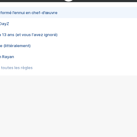
nsformé l’ennui en chef-d’œuvre
 DayZ
 a 13 ans (et vous l'avez ignoré)
e (littéralement)
im Rayan
 toutes les règles
s les jeux vidéo
us choquant de Rockstar ? - Le scandale BULLY
e plus moche de Steam
du RÊVE tourne au CAUCHEMAR
pendant 8 heures
it… à tort