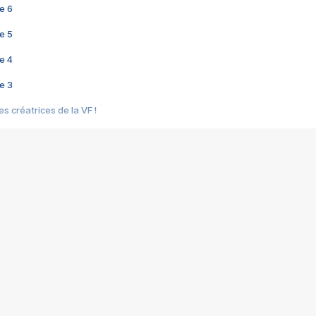
e 6
e 5
e 4
e 3
s créatrices de la VF !
e 2
e 1
e Mektoub My Love arrive enfin ! Rencontre avec Shaïn Boumedine et Sal
i : après Toni en famille
elle réalise le bouleversant Dites lui que je l'aime
ais ! Rencontre autour de Vie privée de Rebecca Zlotowski
 de Marguerite, Grave... Rencontre avec Ella Rumpf
 Les Rêveurs, un film intime sur la santé mentale