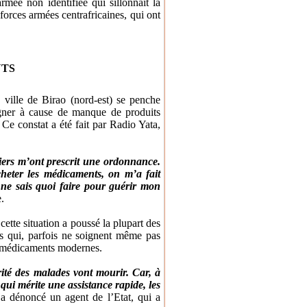
rmée non identifiée qui sillonnait la
forces armées centrafricaines, qui ont
NTS
 ville de Birao (nord-est) se penche
igner à cause de manque de produits
 Ce constat a été fait par Radio Yata,
miers m’ont prescrit une ordonnance.
eter les médicaments, on m’a fait
e ne sais quoi faire pour guérir mon
.
 cette situation a poussé la plupart des
es qui, parfois ne soignent même pas
s médicaments modernes.
rité des malades vont mourir. Car, à
 qui mérite une assistance rapide, les
a dénoncé un agent de l’Etat, qui a