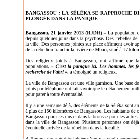
BANGASSOU : LA SÉLÉKA SE RAPPROCHE DE
PLONGÉE DANS LA PANIQUE
Bangassou, 21 janvier 2013 (RJDH)
–
La population d
depuis quelques jours dans la psychose. Des rebelles de 
la ville. Des personnes jointes sur place affirment avoir
de la rébellion franchir la rivière de Mbari, situé à 17 ki
Des religieux joints à Bangassou, ont affirmé que la
populations.
« C’est la panique ici. Les hommes, les fe
recherche de l’abri »,
a témoigné un religieux.
La ville de Bangassou est une ville garnison. Une base de 
joints par téléphone ont fait savoir que le détachement milit
pour parer à toute éventualité.
Il y a une semaine déjà, des éléments de la Séléka sont arr
à plus de 150 kilomètres de Bangassou. Les habitants de cet
Bangassou pour les uns et dans la brousse pour les autres
dans la ville de Bangassou. Plusieurs personnes ont déjà
éventuelle arrivée de la rébellion dans la localité.
A Bangui, des autorités jointes n’ont pas voulu commenter