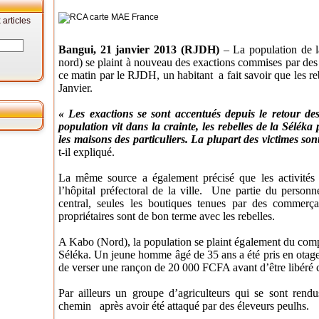
articles
Bangui, 21 janvier 2013 (RJDH)
– La population de l
nord) se plaint à nouveau des exactions commises par des 
ce matin par le RJDH, un habitant a fait savoir que les reb
Janvier.
« Les exactions se sont accentués depuis le retour des
population vit dans la crainte, les rebelles de la Séléka p
les maisons des particuliers. La plupart des victimes s
t-il expliqué.
La même source a également précisé que les activités
l’hôpital préfectoral de la ville. Une partie du person
central, seules les boutiques tenues par des commerça
propriétaires sont de bon terme avec les rebelles.
A Kabo (Nord), la population se plaint également du com
Séléka. Un jeune homme âgé de 35 ans a été pris en otage p
de verser une rançon de 20 000 FCFA avant d’être libéré c
Par ailleurs un groupe d’agriculteurs qui se sont ren
chemin après avoir été attaqué par des éleveurs peulhs.