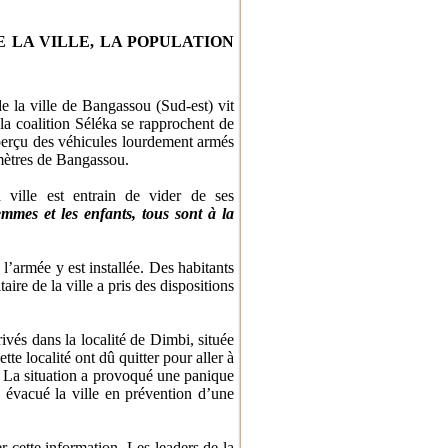
 LA VILLE, LA POPULATION
e la ville de Bangassou (Sud-est) vit
la coalition Séléka se rapprochent de
 aperçu des véhicules lourdement armés
lomètres de Bangassou.
 ville est entrain de vider de ses
mmes et les enfants, tous sont à la
l’armée y est installée. Des habitants
aire de la ville a pris des dispositions
ivés dans la localité de Dimbi, située
te localité ont dû quitter pour aller à
. La situation a provoqué une panique
 évacué la ville en prévention d’une
 cette information. Les leaders de la