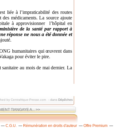
st liée à l’impraticabilité des routes
nt des médicaments. La source ajoute
itale à approvisionner l’hôpital en
inistère de la santé par rapport à
une réponse ne nous a été donnée et
ajouté.
 ONG humanitaires qui œuvrent dans
Vakaga pour éviter le pire.
t sanitaire au mois de mai dernier. La
shed by Centrafrique-Presse.com
-
dans
Dépêches
NT TIANGAYE A... >>
C.G.U.
Rémunération en droits d'auteur
Offre Premium