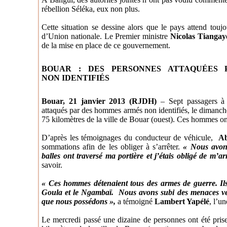
rébellion Séléka, eux non plus.
Cette situation se dessine alors que le pays attend tou
d’Union nationale. Le Premier ministre
Nicolas Tiangay
de la mise en place de ce gouvernement.
BOUAR : DES PERSONNES ATTAQUÉES
NON IDENTIFIÉS
Bouar, 21 janvier 2013 (RJDH)
– Sept passagers à 
attaqués par des hommes armés non identifiés, le dimanche
75 kilomètres de la ville de Bouar (ouest). Ces hommes ont
D’après les témoignages du conducteur de véhicule,
Ab
sommations afin de les obliger à s’arrêter.
« Nous avons
balles ont traversé ma portière et j’étais obligé de m’arr
savoir.
« Ces hommes détenaient tous des armes de guerre. Ils 
Goula et le Ngambaï. Nous avons subi des menaces ver
que nous possédons »,
a témoigné
Lambert Yapélé
, l’u
Le mercredi passé une dizaine de personnes ont été prise