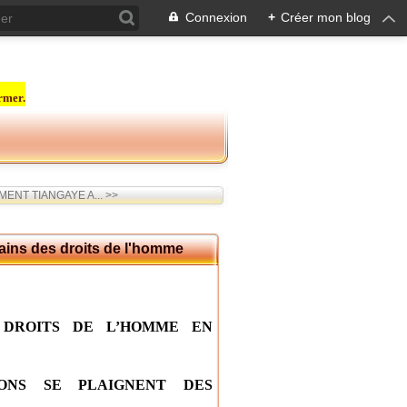
Connexion
+
Créer mon blog
rmer.
NT TIANGAYE A... >>
ains des droits de l'homme
 DROITS DE L’HOMME EN
IONS SE PLAIGNENT DES