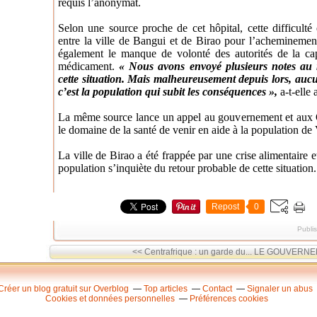
requis l’anonymat.
Selon une source proche de cet hôpital, cette difficulté e
entre la ville de Bangui et de Birao pour l’achemineme
également le manque de volonté des autorités de la cap
médicament.
« Nous avons envoyé plusieurs notes au m
cette situation. Mais malheureusement depuis lors, auc
c’est la population qui subit les conséquences »,
a-t-elle 
La même source lance un appel au gouvernement et aux
le domaine de la santé de venir en aide à la population de 
La ville de Birao a été frappée par une crise alimentaire e
population s’inquiète du retour probable de cette situation.
Repost
0
Publi
<< Centrafrique : un garde du...
LE GOUVERNEME
Créer un blog gratuit sur Overblog
Top articles
Contact
Signaler un abus
Cookies et données personnelles
Préférences cookies