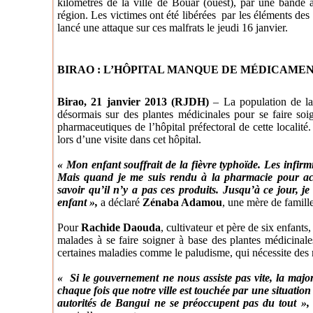
kilomètres de la ville de Bouar (ouest), par une bande a
région. Les victimes ont été libérées par les éléments des 
lancé une attaque sur ces malfrats le jeudi 16 janvier.
BIRAO : L’HÔPITAL MANQUE DE MÉDICAME
Birao, 21 janvier 2013 (RJDH)
–
La population de la
désormais sur des plantes médicinales pour se faire so
pharmaceutiques de l’hôpital préfectoral de cette localité.
lors d’une visite dans cet hôpital.
« Mon enfant souffrait de la fièvre typhoïde. Les infir
Mais quand je me suis rendu à la pharmacie pour ach
savoir qu’il n’y a pas ces produits. Jusqu’à ce jour, j
enfant »,
a déclaré
Zénaba Adamou
, une mère de famille
Pour
Rachide Daouda
, cultivateur et père de six enfants,
malades à se faire soigner à base des plantes médicinal
certaines maladies comme le paludisme, qui nécessite de
« Si le gouvernement ne nous assiste pas vite, la majo
chaque fois que notre ville est touchée par une situation
autorités de Bangui ne se préoccupent pas du tout »,