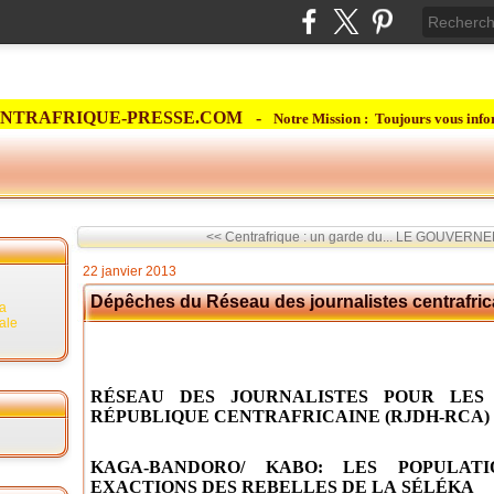
NTRAFRIQUE-PRESSE.COM -
Notre Mission : Toujours vous info
<< Centrafrique : un garde du...
LE GOUVERNEME
22 janvier 2013
Dépêches du Réseau des journalistes centrafric
la
rale
RÉSEAU DES JOURNALISTES POUR LES
RÉPUBLIQUE CENTRAFRICAINE (RJDH-RCA)
KAGA-BANDORO/ KABO: LES POPULAT
EXACTIONS DES REBELLES DE LA SÉLÉKA