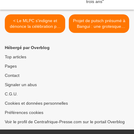
< Le MLPC s'indigne et
Projet de putsch présumé à
dénonce la célébration par
Bangui : une grotesque
le pouvoir de Bozizé,
manipulation du pouvoir >
l'anniversaire du putsch du
15 mars 2003
Hébergé par Overblog
Top articles
Pages
Contact
Signaler un abus
C.G.U.
Cookies et données personnelles
Préférences cookies
Voir le profil de Centrafrique-Presse.com sur le portail Overblog