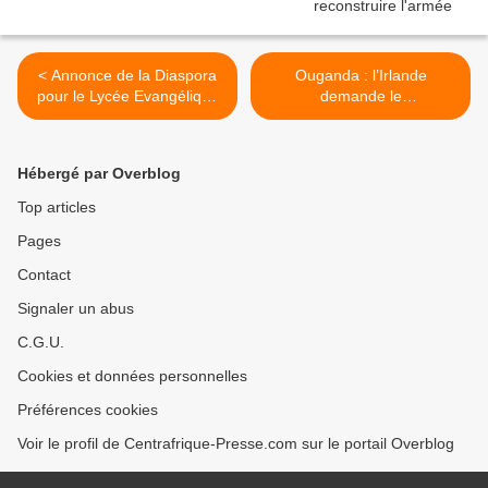
< Annonce de la Diaspora
Ouganda : l’Irlande
pour le Lycée Evangélique
demande le
de Yaloké
remboursement de 4
millions d’euros d’aide
détournés >
Hébergé par Overblog
Top articles
Pages
Contact
Signaler un abus
C.G.U.
Cookies et données personnelles
Préférences cookies
Voir le profil de Centrafrique-Presse.com sur le portail Overblog