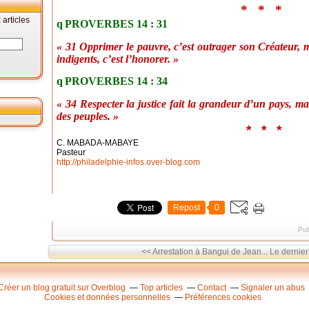
*
*
*
articles
q
PROVERBES 14 : 31
« 31 Opprimer le pauvre, c’est outrager son Créateur, 
indigents, c’est l’honorer. »
q
PROVERBES 14 : 34
« 34 Respecter la justice fait la grandeur d’un pays, mai
des peuples. »
*
*
*
C. MABADA-MABAYE
Pasteur
http://philadelphie-infos.over-blog.com
Repost
0
Pub
<< Arrestation à Bangui de Jean...
Le dernier
Créer un blog gratuit sur Overblog
Top articles
Contact
Signaler un abus
Cookies et données personnelles
Préférences cookies