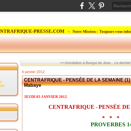
NTRAFRIQUE-PRESSE.COM -
Notre Mission : Toujours vous info
<< Arrestation à Bangui de Jean...
Le dernier
6 janvier 2012
CENTRAFRIQUE - PENSÉE DE LA SEMAINE (1) p
la
Mabaye
rale
JEUDI 05 JANVIER 2012
CENTRAFRIQUE -
PENSÉE DE 
*
*
*
PROVERBES 1