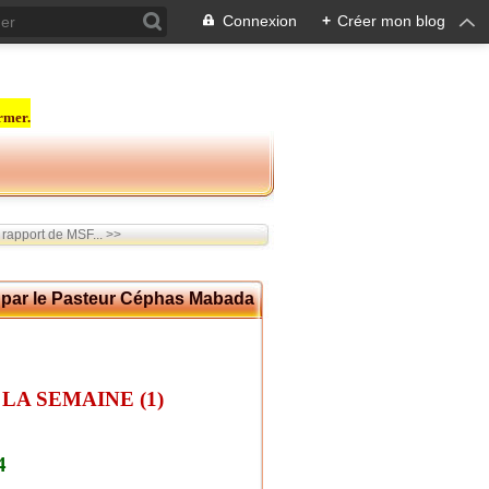
Connexion
+
Créer mon blog
rmer.
 rapport de MSF... >>
ar le Pasteur Céphas Mabada
LA SEMAINE (1)
4