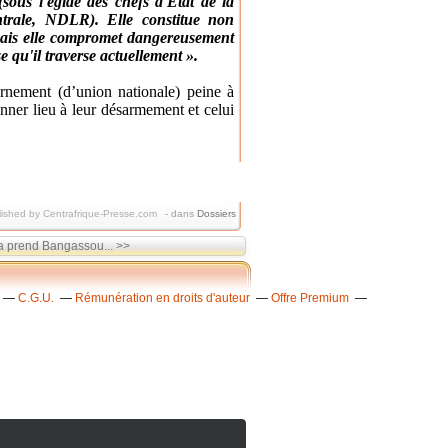
(sous l'égide des chefs d'Etat de la
trale, NDLR). Elle constitue non
 mais elle compromet dangereusement
se qu'il traverse actuellement ».
nement (d’union nationale) peine à
nner lieu à leur désarmement et celui
ished by Centrafrique-Presse.com
-
dans
Dossiers
a prend Bangassou... >>
C.G.U.
Rémunération en droits d'auteur
Offre Premium