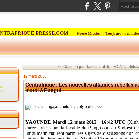
NTRAFRIQUE-PRESSE.COM -
Notre Mission : Toujours vous info
<< Centrafrique : lancement de...
RCA : la Sélék
12 mars 2013
Centrafrique : Les nouvelles attaques rebelles 
la
mardi à Bangui
rale
YAOUNDE Mardi 12 mars 2013 | 16:42 UTC
(Xinhu
enregistrées dans la localité de Bangassou au Sud-est d
lundi matin figurent parmi les sujets de discussions dun 
autour du Premier ministre
Nicolas Tiangaye,
nommé à l