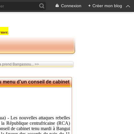
Connexion
+
Créer mon blog
rmer.
a prend Bangassou... >>
au menu d'un conseil de cabinet
a) - Les nouvelles attaques rebelles
e la République centrafricaine (RCA)
conseil de cabinet tenu mardi à Bangui
a faveur des accords de paix du 11