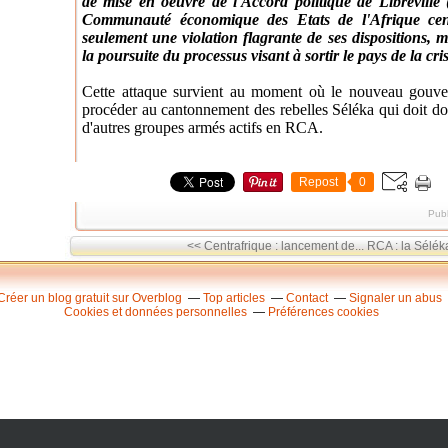
de mise en oeuvre de l'Accord politique de Libreville 
Communauté économique des Etats de l'Afrique cen
seulement une violation flagrante de ses dispositions,
la poursuite du processus visant à sortir le pays de la cri
Cette attaque survient au moment où le nouveau gouver
procéder au cantonnement des rebelles Séléka qui doit do
d'autres groupes armés actifs en RCA.
Repost
0
Publ
<< Centrafrique : lancement de...
RCA : la Sélék
Créer un blog gratuit sur Overblog
Top articles
Contact
Signaler un abus
Cookies et données personnelles
Préférences cookies