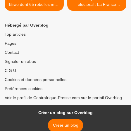
Birao dont 65 rebelles mais
électoral : La France
aucun civil, selon le
apporte un soutien total
gouvernement
(ministre) >
Hébergé par Overblog
Top articles
Pages
Contact
Signaler un abus
C.G.U.
Cookies et données personnelles
Préférences cookies
Voir le profil de Centrafrique-Presse.com sur le portail Overblog
Créer un blog sur Overblog
Créer un blog