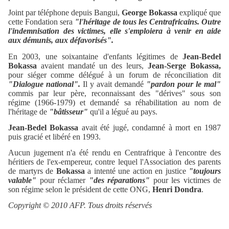
Joint par téléphone depuis Bangui,
George Bokassa
expliqué que
cette Fondation sera
"l'héritage de tous les Centrafricains. Outre
l'indemnisation des victimes, elle s'emploiera à venir en aide
aux démunis, aux défavorisés".
En 2003, une soixantaine d'enfants légitimes de
Jean-Bedel
Bokassa
avaient mandaté un des leurs,
Jean-Serge Bokassa,
pour siéger comme délégué à un forum de réconciliation dit
"Dialogue national".
Il y avait demandé
"pardon pour le mal"
commis par leur père, reconnaissant des "dérives" sous son
régime (1966-1979) et demandé sa réhabilitation au nom de
l'héritage de
"bâtisseur"
qu'il a légué au pays.
Jean-Bedel Bokassa
avait été jugé, condamné à mort en 1987
puis gracié et libéré en 1993.
Aucun jugement n'a été rendu en Centrafrique à l'encontre des
héritiers de l'ex-empereur, contre lequel l'Association des parents
de martyrs de
Bokassa
a intenté une action en justice
"toujours
valable"
pour réclamer
"des réparations"
pour les victimes de
son régime selon le président de cette ONG,
Henri Dondra
.
Copyright © 2010 AFP. Tous droits réservés