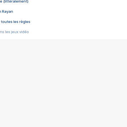
e (littéralement)
im Rayan
 toutes les règles
s les jeux vidéo
us choquant de Rockstar ? - Le scandale BULLY
e plus moche de Steam
du RÊVE tourne au CAUCHEMAR
pendant 8 heures
it… à tort
umiliés par un jeu vidéo
ire - Final Fantasy 8
ti un empire - Age of Empires
story DOFUS