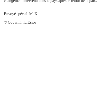
changement intervenu dans le pays après le retour de la paix.
Envoyé spécial
M. K.
© Copyright L'Essor