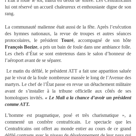
l’État a foulé le sol, mardi en début de soirée. Les Centrafricains
lui ont réservé un accueil chaleureux et enthousiaste digne de son
rang.
La communauté malienne était aussi de la fête. Après l’exécution
des hymnes nationaux, la revue de troupes et autres séances
protocolaires, le président
Touré
, accompagné de son hôte
François Bozize
, a pris un bain de foule dans une ambiance folle.
Les chefs d’État se sont entretenus dans le salon d’honneur de
l’aéroport avant de se séparer.
Le matin du défilé, le président ATT a fait une apparition saluée
par le vivat de la foule nombreuse massée le long de l’Avenue des
martyrs. Le chef de l’État passe en revue un détachement militaire
avant de s’installer à la tribune officielle aux côtés de ses
homologues invités.
« Le Mali a la chance d’avoir un président
comme ATT.
L’homme est pragmatique, posé et très charismatique », a
commenté un confrère centrafricain. Le spectacle que les
Centrafricains ont offert au monde entier au cours de ce grand
défilé contraste avec le niveau de développement de leur pays qui