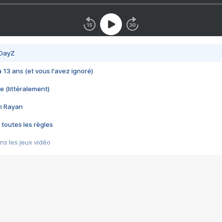
 DayZ
 a 13 ans (et vous l'avez ignoré)
e (littéralement)
im Rayan
 toutes les règles
s les jeux vidéo
us choquant de Rockstar ? - Le scandale BULLY
e plus moche de Steam
du RÊVE tourne au CAUCHEMAR
pendant 8 heures