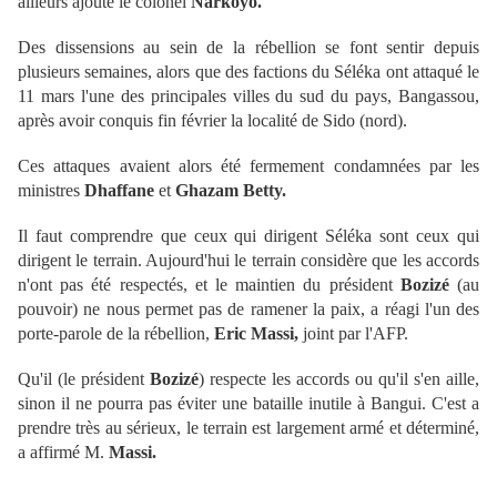
ailleurs ajouté le colonel
Narkoyo.
Des dissensions au sein de la rébellion se font sentir depuis
plusieurs semaines, alors que des factions du Séléka ont attaqué le
11 mars l'une des principales villes du sud du pays, Bangassou,
après avoir conquis fin février la localité de Sido (nord).
Ces attaques avaient alors été fermement condamnées par les
ministres
Dhaffane
et
Ghazam Betty.
Il faut comprendre que ceux qui dirigent Séléka sont ceux qui
dirigent le terrain. Aujourd'hui le terrain considère que les accords
n'ont pas été respectés, et le maintien du président
Bozizé
(au
pouvoir) ne nous permet pas de ramener la paix, a réagi l'un des
porte-parole de la rébellion,
Eric Massi,
joint par l'AFP.
Qu'il (le président
Bozizé
) respecte les accords ou qu'il s'en aille,
sinon il ne pourra pas éviter une bataille inutile à Bangui. C'est a
prendre très au sérieux, le terrain est largement armé et déterminé,
a affirmé M.
Massi.