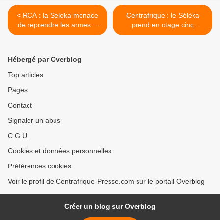
< RCA : la Seleka menace
Centrafrique : le Séléka
de reprendre les armes si
prend en otage cinq
Bangui n'accède pas à ses
ministres >
revendications (RFI)
Hébergé par Overblog
Top articles
Pages
Contact
Signaler un abus
C.G.U.
Cookies et données personnelles
Préférences cookies
Voir le profil de Centrafrique-Presse.com sur le portail Overblog
Créer un blog sur Overblog