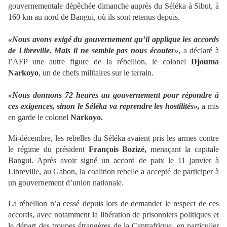
gouvernementale dépêchée dimanche auprès du Séléka à Sibut, à
160 km au nord de Bangui, où ils sont retenus depuis.
«Nous avons exigé du gouvernement qu’il applique les accords
de Libreville. Mais il ne semble pas nous écouter»
, a déclaré à
l’AFP une autre figure de la rébellion, le colonel
Djouma
Narkoyo
, un de chefs militaires sur le terrain.
«Nous donnons 72 heures au gouvernement pour répondre à
ces exigences, sinon le Séléka va reprendre les hostilités»,
a mis
en garde le colonel
Narkoyo.
Mi-décembre, les rebelles du Séléka avaient pris les armes contre
le régime du président
François Bozizé,
menaçant la capitale
Bangui. Après avoir signé un accord de paix le 11 janvier à
Libreville, au Gabon, la coalition rebelle a accepté de participer à
un gouvernement d’union nationale.
La rébellion n’a cessé depuis lors de demander le respect de ces
accords, avec notamment la libération de prisonniers politiques et
le départ des troupes étrangères de la Centrafrique, en particulier