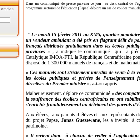
Dans un communiqué de presse parvenu ce jour au desk central de l’age
programme sectoriel de l’éducation (Papse) déplore un cas de vol des manuel
articles
" Le mardi 15 février 2011 au KM5, quartier populaire 
un vendeur ambulant a été pris en flagrant délit de po
français distribués gratuitement dans les écoles publi
provinces »
, a indiqué le communiqué qui a préci
Catalytique IMOA-FTI, la République Centrafricaine pour 
disposé de 1 300 000 manuels de français et de mathémati
« Ces manuels sont strictement interdits de vente à la ve
les écoles publiques et privées de l’enseignement
directives du Premier ministre »,
a-t-on appris.
Malheureusement, déplore ce communiqué
« des compatri
la souffrance des écoliers centrafricains en ont subtili
s’enrichir frauduleusement au détriment des parents d’é
Aux élèves, aux parents d’élèves et aux représentants de
du projet Papse,
Jonas Guezewane
, les a invités à 
patrimoine.
« Il revient donc à chacun de veiller à l’applicatio