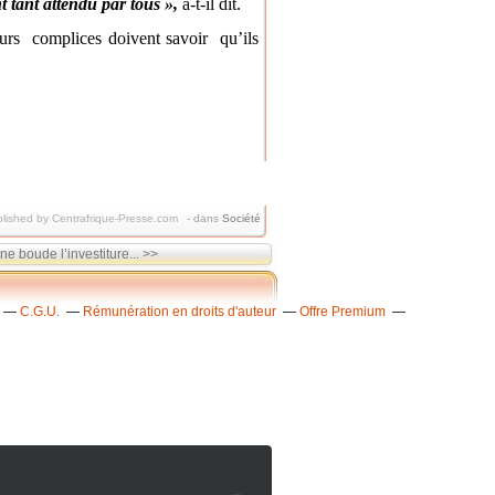
t tant attendu par tous »,
a-t-il dit.
eurs complices doivent savoir qu’ils
lished by Centrafrique-Presse.com
-
dans
Société
 boude l’investiture... >>
C.G.U.
Rémunération en droits d'auteur
Offre Premium