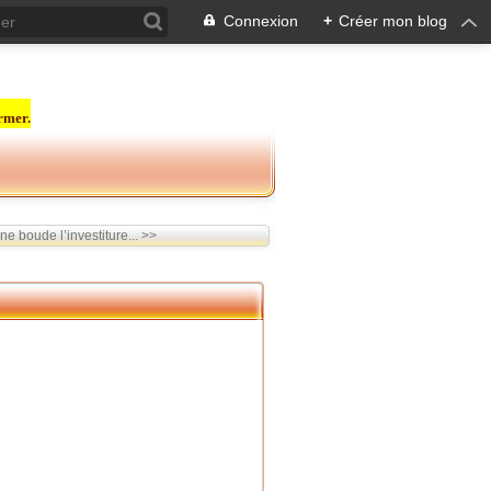
Connexion
+
Créer mon blog
rmer.
 boude l’investiture... >>