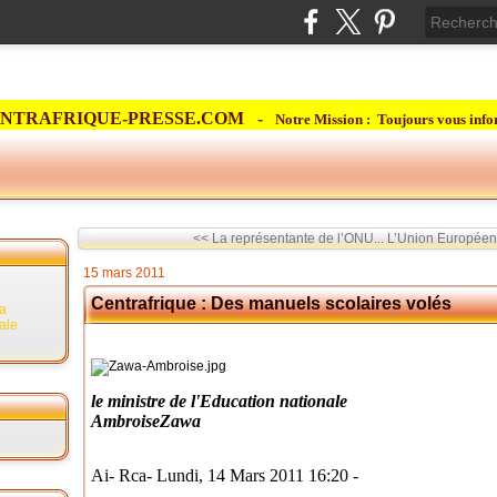
NTRAFRIQUE-PRESSE.COM -
Notre Mission : Toujours vous info
<< La représentante de l’ONU...
L’Union Européenne
15 mars 2011
Centrafrique : Des manuels scolaires volés
la
rale
le ministre de l'Education nationale
AmbroiseZawa
Ai- Rca-
Lundi,
14 Mars 2011 16:20 -