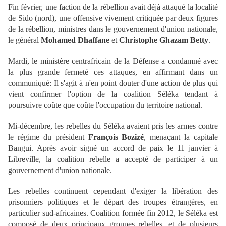
Fin février, une faction de la rébellion avait déjà attaqué la localité
de Sido (nord), une offensive vivement critiquée par deux figures
de la rébellion, ministres dans le gouvernement d'union nationale,
le général
Mohamed Dhaffane
et
Christophe Ghazam Betty
.
Mardi, le ministère centrafricain de la Défense a condamné avec
la plus grande fermeté ces attaques, en affirmant dans un
communiqué: Il s'agit à n'en point douter d'une action de plus qui
vient confirmer l'option de la coalition Séléka tendant à
poursuivre coûte que coûte l'occupation du territoire national.
Mi-décembre, les rebelles du Séléka avaient pris les armes contre
le régime du président
François Bozizé
, menaçant la capitale
Bangui. Après avoir signé un accord de paix le 11 janvier à
Libreville, la coalition rebelle a accepté de participer à un
gouvernement d'union nationale.
Les rebelles continuent cependant d'exiger la libération des
prisonniers politiques et le départ des troupes étrangères, en
particulier sud-africaines. Coalition formée fin 2012, le Séléka est
composé de deux principaux groupes rebelles, et de plusieurs