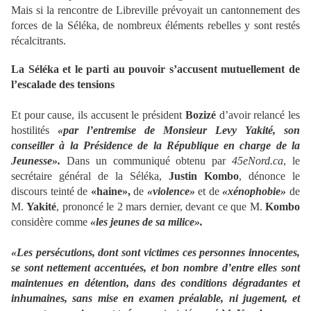
Mais si la rencontre de Libreville prévoyait un cantonnement des
forces de la Séléka, de nombreux éléments rebelles y sont restés
récalcitrants.
La Séléka et le parti au pouvoir s’accusent mutuellement de
l’escalade des tensions
Et pour cause, ils accusent le président
Bozizé
d’avoir relancé les
hostilités
«par l’entremise de Monsieur Levy Yakité, son
conseiller à la Présidence de la République en charge de la
Jeunesse».
Dans un communiqué obtenu par
45eNord.ca
, le
secrétaire général de la Séléka,
Justin Kombo
, dénonce le
discours teinté de
«haine»,
de
«violence»
et de
«xénophobie»
de
M.
Yakité
, prononcé le 2 mars dernier, devant ce que M.
Kombo
considère comme
«les jeunes de sa milice».
«Les persécutions, dont sont victimes ces personnes innocentes,
se sont nettement accentuées, et bon nombre d’entre elles sont
maintenues en détention, dans des conditions dégradantes et
inhumaines, sans mise en examen préalable, ni jugement, et