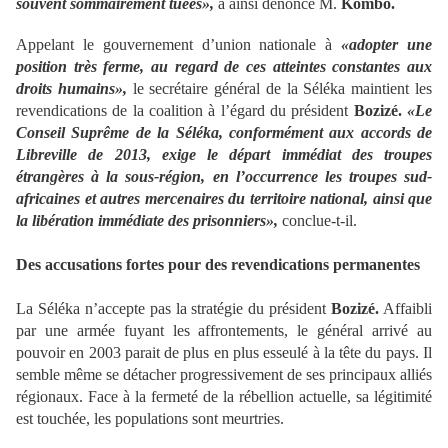
souvent sommairement tuées»,
a ainsi dénoncé M.
Kombo.
Appelant le gouvernement d’union nationale à
«adopter une
position très ferme, au regard de ces atteintes constantes aux
droits humains»,
le secrétaire général de la Séléka maintient les
revendications de la coalition à l’égard du président
Bozizé.
«Le
Conseil Suprême de la Séléka, conformément aux accords de
Libreville de 2013, exige le départ immédiat des troupes
étrangères à la sous-région, en l’occurrence les troupes sud-
africaines et autres mercenaires du territoire national, ainsi que
la libération immédiate des prisonniers»,
conclue-t-il.
Des accusations fortes pour des revendications permanentes
La Séléka n’accepte pas la stratégie du président
Bozizé.
Affaibli
par une armée fuyant les affrontements, le général arrivé au
pouvoir en 2003 parait de plus en plus esseulé à la tête du pays. Il
semble même se détacher progressivement de ses principaux alliés
régionaux. Face à la fermeté de la rébellion actuelle, sa légitimité
est touchée, les populations sont meurtries.