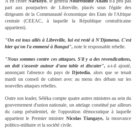
A en croire
Narkoyo
, le général
Noureddine Adam
n'a pris pas
part aux pourparlers de Libreville, placés sous l'égide des
dirigeants de la Communauté économique des Etats de l'Afrique
centrale (CEEAC, à laquelle la République centrafricaine
appartient).
"On est tous allés à Libreville, lui est resté à N'Djamena. C'est
hier qu'on l'a emmené à Bangui",
note le responsable rebelle.
"Nous sommes contre ces attaques. S'il y a des revendications,
on doit s'asseoir autour d'une table et discuter",
a-t-il ajouté,
annonçant l'absence du pays de
Djotodia
, alors que se tenait
mardi un conseil de cabinet avec au menu des débats sur les
nouvelles attaques rebelles.
Outre son leader, Séléka compte quatre autres ministres au sein du
gouvernement d'union nationale, un attelage constitué par ailleurs
du camp présidentiel, de l'opposition démocratique à laquelle
appartient le Premier ministre
Nicolas Tiangaye,
la mouvance
politico-militaire et la société civile.