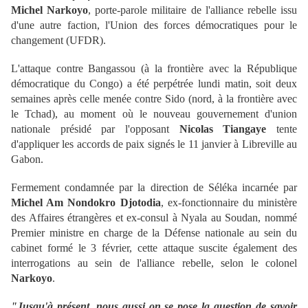
Michel Narkoyo
, porte-parole militaire de l'alliance rebelle issu
d'une autre faction, l'Union des forces démocratiques pour le
changement (UFDR).
L'attaque contre Bangassou (à la frontière avec la République
démocratique du Congo) a été perpétrée lundi matin, soit deux
semaines après celle menée contre Sido (nord, à la frontière avec
le Tchad), au moment où le nouveau gouvernement d'union
nationale présidé par l'opposant
Nicolas Tiangaye
tente
d'appliquer les accords de paix signés le 11 janvier à Libreville au
Gabon.
Fermement condamnée par la direction de Séléka incarnée par
Michel Am Nondokro
Djotodia
, ex-fonctionnaire du ministère
des Affaires étrangères et ex-consul à Nyala au Soudan, nommé
Premier ministre en charge de la Défense nationale au sein du
cabinet formé le 3 février, cette attaque suscite également des
interrogations au sein de l'alliance rebelle, selon le colonel
Narkoyo
.
"Jusqu'à présent, nous aussi on se pose la question de savoir