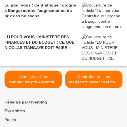
Lu pour vous : Centrafrique : grogne
à Bangui contre l’augmentation du
prix des boissons
LU POUR VOUS : MINISTERE DES
FINANCES ET DU BUDGET : CE QUE
NICOLAS TIANGAYE DOIT FAIRE !
< Les grossières
Centrafrique : Les
manœuvres pré-électorales
magistrats veulent s’arrimer
qui trahissent les
à la nouvelle donne >
incertitudes et le doute de
Bozizé
Hébergé par Overblog
Top articles
Pages