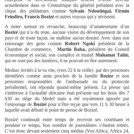
actuellement dans ce Centrafrique du général président avec la
clique des prédateurs comme
Sylvain Ndoutingaï, Firmin
Feindiro, Francis Bozizé
et autres voyous qui y sévissent.
A noter surtout en revanche, beaucoup d’amateurisme d’un
Bozizé
qui n’a du reste, aucune vision du développement de son
pays et de toute façon, ne maîtrise aucun dossier. Avec dans son
entourage des gens comme
Robert Ngoki
président de la
Chambre de commerce,
Martin Baba,
président du Conseil
économique et social, son complice et truand
Mahamat Tahir,
qui ne sont pas des lumières, il ne pouvait en être autrement.
Medias: invités à la va vite, (vers 22 h la veille) par des personnes
identifiées comme amis proches de la famille
Bozize
et non
personnes responsables de l'ambassade ou du protocole
présidentiel, ont répondu quand-même présent. La presse qui
s'intéresse à l'actualité africaine était présente sur les lieux dès 7
h30 au siège du Medef mais a été royalement ignorée par
l’entourage de
Bozizé
pour n’être reçue que vers 11 h 30 heure à
laquelle avait débuté le point de presse de Bozizé.
Bozizé continuait entre temps de recevoir ses courtisans et
pendant ce temps, bon nombre de journalistes s’étaient retirés.
C’est donc devant seulement cinq médias (Vox Africa, Africa 24,