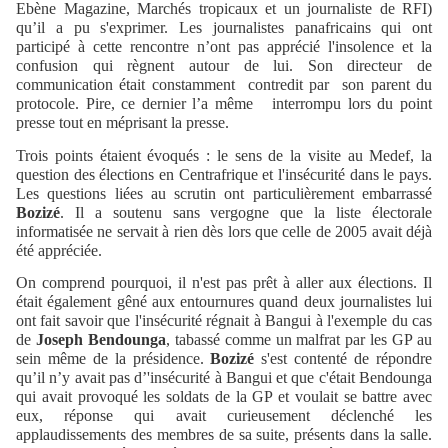
Ebène Magazine, Marchés tropicaux et un journaliste de RFI)
qu’il a pu s'exprimer. Les journalistes panafricains qui ont
participé à cette rencontre n’ont pas apprécié l'insolence et la
confusion qui règnent autour de lui. Son directeur de
communication était constamment contredit par son parent du
protocole. Pire, ce dernier l’a même
interrompu lors du point
presse tout en méprisant la presse.
Trois points étaient évoqués : le sens de la visite au Medef, la
question des élections en Centrafrique et l'insécurité dans le pays.
Les questions liées au scrutin ont particulièrement embarrassé
Bozizé
. Il a soutenu sans vergogne que la liste électorale
informatisée ne servait à rien dès lors que celle de 2005 avait déjà
été appréciée.
On comprend pourquoi, il n'est pas prêt à aller aux élections. Il
était également gêné aux entournures quand deux journalistes lui
ont fait savoir que l'insécurité régnait à Bangui à l'exemple du cas
de
Joseph Bendounga
, tabassé comme un malfrat par les GP au
sein même de la présidence.
Bozizé
s'est contenté de répondre
qu’il n’y avait pas d’'insécurité à Bangui et que c'était Bendounga
qui avait provoqué les soldats de la GP et voulait se battre avec
eux, réponse qui avait curieusement déclenché les
applaudissements des membres de sa suite, présents dans la salle.