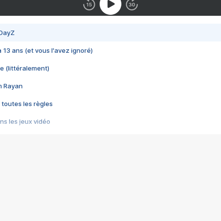
 DayZ
 a 13 ans (et vous l'avez ignoré)
e (littéralement)
im Rayan
 toutes les règles
s les jeux vidéo
us choquant de Rockstar ? - Le scandale BULLY
e plus moche de Steam
du RÊVE tourne au CAUCHEMAR
pendant 8 heures
it… à tort