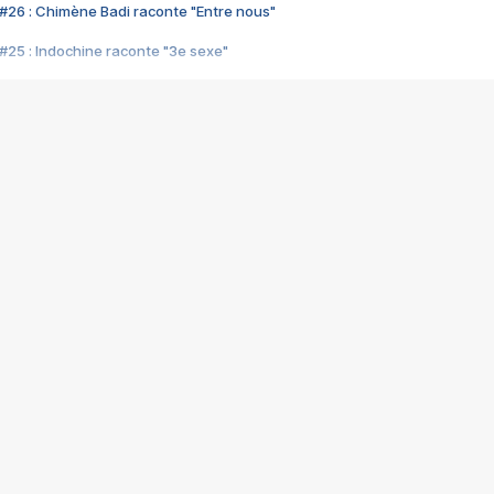
#26 : Chimène Badi raconte "Entre nous"
#25 : Indochine raconte "3e sexe"
#24 : Zaho raconte "C'est chelou"
#23 : Patrick Bruel raconte "Au café des délices"
#22 : Kyo raconte "Le chemin"
#21 : Nolwenn Leroy raconte "Cassé"
#20 : Patrick Hernandez raconte "Born to be alive"
#19 : Lorie raconte "Près de moi"
#18 : Michael Jones raconte "A nos actes manqués" (avec Jean-Jacque
#17 : Khaled raconte "Aïcha"
#16 : Corneille raconte "Parce qu'on vient de loin"
#15 : Indochine raconte "L'aventurier"
14 : Lorie raconte "Sur un air latino"