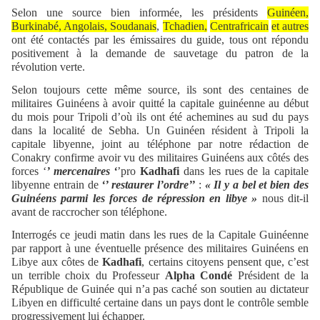
Selon une source bien informée, les présidents
Guinéen,
Burkinabé, Angolais, Soudanais
,
Tchadien,
Centrafricain
et autres
ont été contactés par les émissaires du guide, tous ont répondu
positivement à la demande de sauvetage du patron de la
révolution verte.
Selon toujours cette même source, ils sont des centaines de
militaires Guinéens à avoir quitté la capitale guinéenne au début
du mois pour Tripoli d’où ils ont été achemines au sud du pays
dans la localité de Sebha. Un Guinéen résident à Tripoli la
capitale libyenne, joint au téléphone par notre rédaction de
Conakry confirme avoir vu des militaires Guinéens aux côtés des
forces ‘
’ mercenaires ‘
’pro
Kadhafi
dans les rues de la capitale
libyenne entrain de
‘’ restaurer l’ordre’’
:
« Il y a bel et bien des
Guinéens parmi les forces de répression en libye »
nous dit-il
avant de raccrocher son téléphone.
Interrogés ce jeudi matin dans les rues de la Capitale Guinéenne
par rapport à une éventuelle présence des militaires Guinéens en
Libye aux côtes de
Kadhafi
, certains citoyens pensent que, c’est
un terrible choix du Professeur
Alpha Condé
Président de la
République de Guinée qui n’a pas caché son soutien au dictateur
Libyen en difficulté certaine dans un pays dont le contrôle semble
progressivement lui échapper.