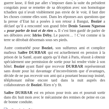
guerre lasse, il finit par aller s’imposer dans la suite du président
congolais pour se remettre de sa déception avec son homologue
tchadien qui n’avait visiblement pas envie de le voir, il faut dire
les choses comme elles sont. Dans les réponses aux questions que
la presse d’Etat lui a posées à son retour à Bangui,
Bozizé
a
déclaré qu’il a rencontré son grand frère
Denis Sassou Nguesso
« pour parler de tout et de rien ».
Il s’est bien gardé de parler de
ses déboires avec
Idriss Déby.
Le pauvre… ! C’est comme si la
terre se dérobait désormais sous ses pieds.
Autre contrariété pour
Bozizé,
son sulfureux ami et complice
mafieux
Saifee DURBAR
qui est actuellement en pension à la
prison de la Santé, ayant appris qu’il était à Paris, réussit à obtenir
spécialement une permission de sortie pour lui rendre visite à son
hôtel.
Bozizé
ayant flairé que recevoir
DURBAR
représenterait
sans doute pour lui davantage d’inconvénients que d’avantages,
décide de ne pas recevoir son ami qui a pourtant beaucoup insisté,
téléphonant même encore tard dans la nuit auprès des
collaborateurs de
Bozizé.
Rien n’y fit.
Saifee DURBAR
est en prison pour trois ans et pourrait sortir
dans dix huit mois avec le mécanisme des remises de peine en cas
de bonne conduite.