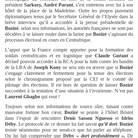
président
Sarkozy, André Parant
, s’est entretenu avec lui à son
hôtel de la place de la Madeleine. Outre les propos purement
diplomatiques tenus par le Secrétaire Général de l’Elysée dans la
brève interview qu’il a accordée à la presse présidentielle de
Bozizé
, selon nos informations, les autorités françaises ne sont pas
décidées à se laisser rouler dans la farine par
Bozizé
s’agissant du
processus électoral en cours en Centrafrique.
L’appui que la France compte apporter pour la formation des
soldats centrafricains et en logistique que
Claude Guéant
a
déclaré pouvoir accorder à la RCA pour la lutte contre les bandits
de la LRA de
Joseph Kony
ne sera mis en œuvre que si
Bozizé
s’engage clairement et fermement pour la tenue des élections
selon le chronogramme proposé par la CEI et le comité de
pilotage des élections. Il est hors de question de laisser
Bozizé
succomber à la tentation d’une situation à l’ivoirienne. N’est pas
Laurent Gbagbo
qui veut !
Toujours selon nos informations de source sûre, faisant contre
mauvaise fortune bon cœur,
Bozizé
se pointe à l’hôtel Bristol
dans l’espoir de rencontrer
Denis Sassou Nguesso
et
Idriss
Déby
. Le protocole de ce dernier lui fait savoir
qu’il dort
.
Bozizé
insiste néanmoins pour ne serait-ce que lui parler au téléphone.
On lui fait comprendre que
Déby
« dort profondément ».
De