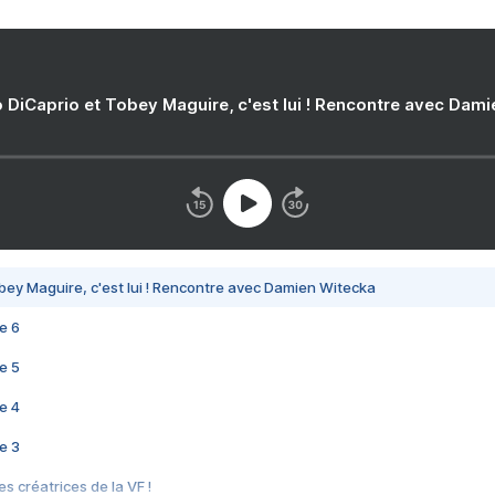
 DiCaprio et Tobey Maguire, c'est lui ! Rencontre avec Dam
bey Maguire, c'est lui ! Rencontre avec Damien Witecka
e 6
e 5
e 4
e 3
s créatrices de la VF !