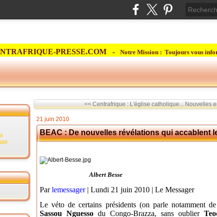
NTRAFRIQUE-PRESSE.COM -
Notre Mission : Toujours vous info
<< Centrafrique : L'église catholique...
Nouvelles e
21 juin 2010
BEAC : De nouvelles révélations qui accablent l
la
rale
Albert Besse
Par
lemessager
| Lundi 21 juin 2010 | Le Messager
Le véto de certains présidents (on parle notamment d
Sassou Nguesso
du Congo-Brazza, sans oublier
Teo