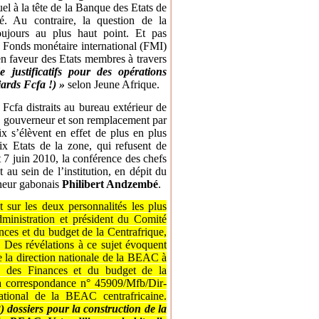
el à la tête de la Banque des Etats de
é. Au contraire, la question de la
oujours au plus haut point. Et pas
 Fonds monétaire international (FMI)
n faveur des Etats membres à travers
 justificatifs pour des opérations
iards Fcfa !) »
selon Jeune Afrique.
cfa distraits au bureau extérieur de
en gouverneur et son remplacement par
ix s’élèvent en effet de plus en plus
ix Etats de la zone, qui refusent de
t 7 juin 2010, la conférence des chefs
 au sein de l’institution, en dépit du
rneur gabonais
Philibert Andzembé
.
t sur les deux personnalités les plus
administration et président du Comité
ces et du budget de la Centrafrique,
. Des révélations à ce sujet évoquent
de la direction nationale de la BEAC à
re des Finances et du budget de la
 la correspondance n° 45909/Mfb/Dir-
ional de la BEAC centrafricaine.
3) dossiers pour la construction de la