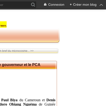
Connexion
+
Créer mon blog
rmer.
n bref du microcosme... >>
e gouverneur et le PCA
e
Paul Biya
du Cameroun et
Denis
doro Obiang Nguéma
de Guinée