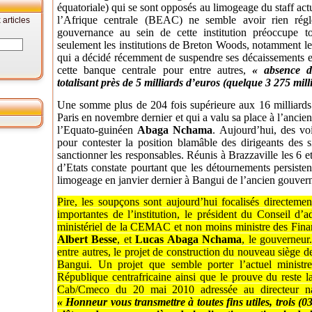
équatoriale) qui se sont opposés au limogeage du staff actu
l’Afrique centrale (BEAC) ne semble avoir rien régl
articles
gouvernance au sein de cette institution préoccupe t
seulement les institutions de Breton Woods, notamment le
qui a décidé récemment de suspendre ses décaissements e
cette banque centrale pour entre autres,
« absence de
totalisant près de 5 milliards d’euros (quelque 3 275 mill
Une somme plus de 204 fois supérieure aux 16 milliards F
Paris en novembre dernier et qui a valu sa place à l’anci
l’Equato-guinéen
Abaga Nchama
. Aujourd’hui, des vo
pour contester la position blamâble des dirigeants des s
sanctionner les responsables. Réunis à Brazzaville les 6 e
d’Etats constate pourtant que les détournements persistent
limogeage en janvier dernier à Bangui de l’ancien gouve
Pire, les soupçons sont aujourd’hui focalisés directemen
importantes de l’institution, le président du Conseil d’
ministériel de la CEMAC et non moins ministre des Finan
Albert Besse
, et
Lucas Abaga Nchama
, le gouverneur
entre autres, le projet de construction du nouveau siège 
Bangui. Un projet que semble porter l’actuel minist
République centrafricaine ainsi que le prouve du reste
Cab/Cmeco du 20 mai 2010 adressée au directeur nat
« Honneur vous transmettre à toutes fins utiles, trois (0