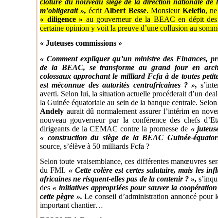
clôture du nouveau siège de la direction nationale de 
m’obligerait »,
écrit
Albert Besse
. Monsieur
Kelefio
, ne
« diligence »
au gouverneur de la BEAC en dépit des 
certaine opinion y voit la preuve d’une collusion au som
« Juteuses commissions »
« Comment expliquer qu’un ministre des Finances, pré
de la BEAC, se transforme au grand jour en archite
colossaux approchant le milliard Fcfa à de toutes peti
est méconnue des autorités centrafricaines ? »,
s’int
averti. Selon lui, la situation actuelle procéderait d’un dea
la Guinée équatoriale au sein de la banque centrale. Selon 
Andely
aurait dû normalement assurer l’intérim en nove
nouveau gouverneur par la conférence des chefs d’Eta
dirigeants de la CEMAC contre la promesse de
« juteus
« construction du siège de la BEAC Guinée-équator
source, s’élève à 50 milliards Fcfa ?
Selon toute vraisemblance, ces différentes manœuvres sera
du FMI.
« Cette colère est certes salutaire, mais les inf
africaines ne risquent-elles pas de la contenir ? »,
s’inqu
des
« initiatives appropriées pour sauver la coopération
cette pègre ».
Le conseil d’administration annoncé pour le
important chantier…