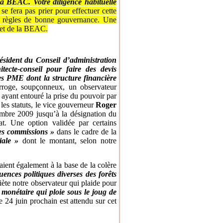
la BEAC. Votre diligence habituelle
 se fera pas prier pour effectuer cette
règles de bonne gouvernance. Une
met de la BEAC.
sident du Conseil d’administration
cte-conseil pour faire des devis
tes PME dont la structure financière
erroge, soupçonneux, un observateur
l ayant entouré la prise du pouvoir par
les statuts, le vice gouverneur
Roger
mbre 2009 jusqu’à la désignation du
t. Une option validée par certains
es commissions »
dans le cadre de la
iale »
dont le montant, selon notre
ient également à la base de la colère
luences politiques diverses des forêts
iète notre observateur qui plaide pour
 monétaire qui ploie sous le joug de
 24 juin prochain est attendu sur cet