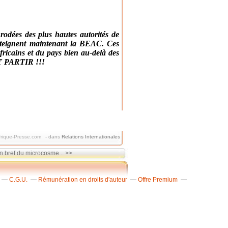
odées des plus hautes autorités de
atteignent maintenant la BEAC. Ces
africains et du pays bien au-delà des
IT PARTIR !!!
frique-Presse.com
-
dans
Relations Internationales
n bref du microcosme... >>
C.G.U.
Rémunération en droits d'auteur
Offre Premium