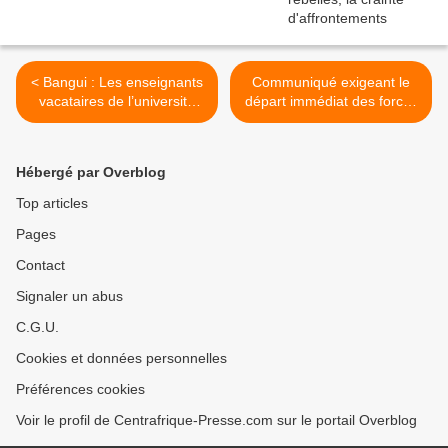
< Bangui : Les enseignants
Communiqué exigeant le
vacataires de l’université
départ immédiat des forces
entrent en grève
étrangères et la libération
des prisonniers >
Hébergé par Overblog
Top articles
Pages
Contact
Signaler un abus
C.G.U.
Cookies et données personnelles
Préférences cookies
Voir le profil de Centrafrique-Presse.com sur le portail Overblog