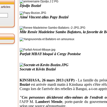
Djodjo Bozizé
articles
Aimé Vincent alias Papy Bozizé
Mlle Renée Madeleine Sambo Bafatoro, la favorite de B
Parfait MBAY bloqué à Cergy Pontoise
Socrate et Kévin Bozizé
KINSHASA, 26 mars 2013
(AFP)
- La famille du prés
Bozizé
est arrivée mardi matin à Kinshasa après s'être r
Congo lors de l'arrivée des rebelles à Bangui, a-t-on appris
"Ces personnes décideront elles-mêmes de l'endroit où
l'AFP M.
Lambert Mende
, porte-parole du gouvernem
selon une source aéroportuaire.