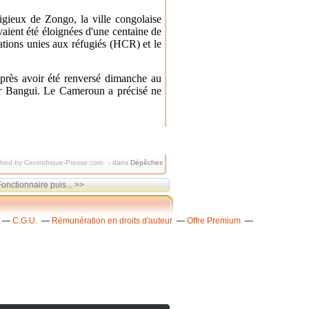
igieux de Zongo, la ville congolaise
vaient été éloignées d'une centaine de
ations unies aux réfugiés (HCR) et le
rès avoir été renversé dimanche au
sur Bangui. Le Cameroun a précisé ne
shed by Centrafrique-Presse.com
-
dans
Dépêches
nctionnaire puis... >>
C.G.U.
Rémunération en droits d'auteur
Offre Premium