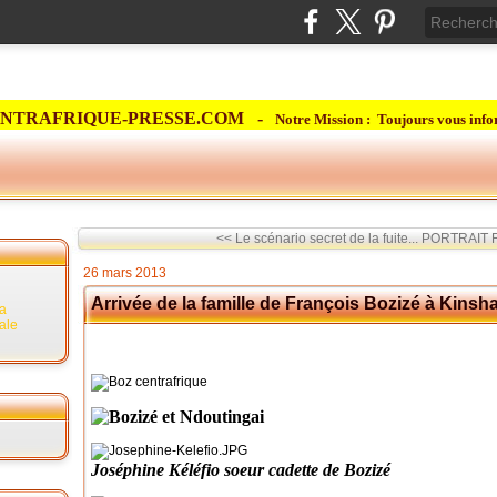
NTRAFRIQUE-PRESSE.COM -
Notre Mission : Toujours vous info
<< Le scénario secret de la fuite...
PORTRAIT Fo
26 mars 2013
Arrivée de la famille de François Bozizé à Kinsh
la
rale
Joséphine Kéléfio soeur cadette de Bozizé