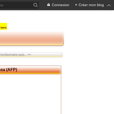
Connexion
+
Créer mon blog
rmer.
nctionnaire puis... >>
asa (AFP)