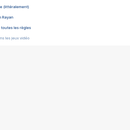
e (littéralement)
im Rayan
 toutes les règles
s les jeux vidéo
us choquant de Rockstar ? - Le scandale BULLY
e plus moche de Steam
du RÊVE tourne au CAUCHEMAR
pendant 8 heures
it… à tort
umiliés par un jeu vidéo
ire - Final Fantasy 8
ti un empire - Age of Empires