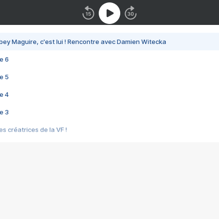
bey Maguire, c'est lui ! Rencontre avec Damien Witecka
e 6
e 5
e 4
e 3
s créatrices de la VF !
e 2
e 1
e Mektoub My Love arrive enfin ! Rencontre avec Shaïn Boumedine et Sal
i : après Toni en famille
elle réalise le bouleversant Dites lui que je l'aime