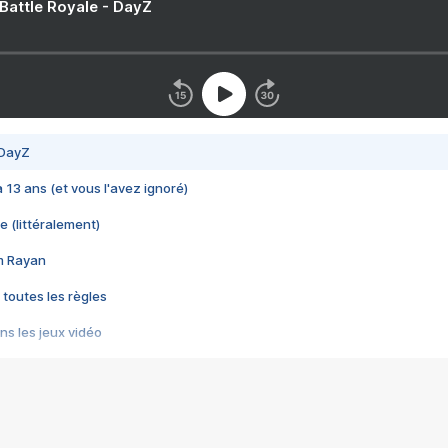
 Battle Royale - DayZ
 DayZ
 a 13 ans (et vous l'avez ignoré)
e (littéralement)
im Rayan
 toutes les règles
s les jeux vidéo
us choquant de Rockstar ? - Le scandale BULLY
e plus moche de Steam
du RÊVE tourne au CAUCHEMAR