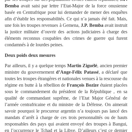
Bemba
avait saisi par lettre l’Etat-Major de la force onusienne
basée en Centrafrique pour lui demander de mener des enquêtes
afin d’établir les responsabilités. Ce qui n’a jamais été fait. Mais,
une fois les troupes revenues à Gemena,
J.P. Bemba
avait instruit
la justice militaire d’ouvrir des actions judiciaires à charge des
éléments reconnus coupables des crimes de guerre qui furent
condamnés à de lourdes peines.
Deux poids deux mesures
Par ailleurs, il y a quelque temps
Martin Ziguélé
, ancien premier
ministre du gouvernement
d’Ange-Félix Patassé
, a déclaré que
toutes les troupes étrangères et nationales venues à la rescousse du
régime en butte à la rébellion de
François Bozize
étaient placées
sous le commandement du président de la République , en sa
qualité de commandant suprême, de l’Etat Major Général de
l’armée centrafricaine et du ministre de la Défense. On aimerait
savoir pourquoi le procureur argentin n’a toujours pas lancé des
mandats d’arrêt à charge de ces trois personnalités ou de hauts
responsables des pays qui avaient envoyé des troupes à Bangui,
en l’occurrence le Tchad et la Libye. D’ailleurs c’est ce dernier