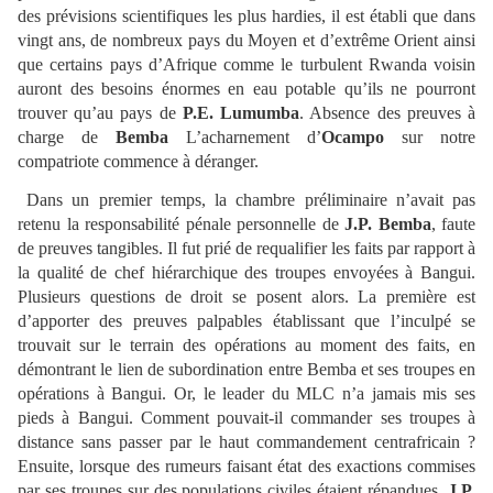
des prévisions scientifiques les plus hardies, il est établi que dans
vingt ans, de nombreux pays du Moyen et d’extrême Orient ainsi
que certains pays d’Afrique comme le turbulent Rwanda voisin
auront des besoins énormes en eau potable qu’ils ne pourront
trouver qu’au pays de
P.E. Lumumba
. Absence des preuves à
charge de
Bemba
L’acharnement d’
Ocampo
sur notre
compatriote commence à déranger.
Dans un premier temps, la chambre préliminaire n’avait pas
retenu la responsabilité pénale personnelle de
J.P. Bemba
, faute
de preuves tangibles. Il fut prié de requalifier les faits par rapport à
la qualité de chef hiérarchique des troupes envoyées à Bangui.
Plusieurs questions de droit se posent alors. La première est
d’apporter des preuves palpables établissant que l’inculpé se
trouvait sur le terrain des opérations au moment des faits, en
démontrant le lien de subordination entre Bemba et ses troupes en
opérations à Bangui. Or, le leader du MLC n’a jamais mis ses
pieds à Bangui. Comment pouvait-il commander ses troupes à
distance sans passer par le haut commandement centrafricain ?
Ensuite, lorsque des rumeurs faisant état des exactions commises
par ses troupes sur des populations civiles étaient répandues,
J.P.