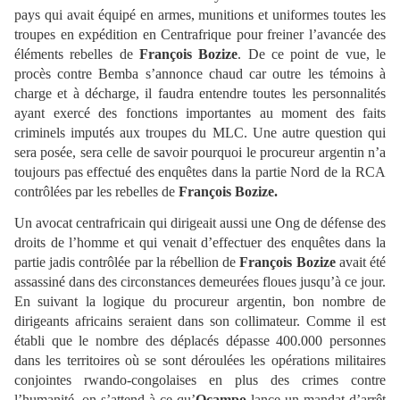
pays qui avait équipé en armes, munitions et uniformes toutes les
troupes en expédition en Centrafrique pour freiner l’avancée des
éléments rebelles de
François Bozize
. De ce point de vue, le
procès contre Bemba s’annonce chaud car outre les témoins à
charge et à décharge, il faudra entendre toutes les personnalités
ayant exercé des fonctions importantes au moment des faits
criminels imputés aux troupes du MLC. Une autre question qui
sera posée, sera celle de savoir pourquoi le procureur argentin n’a
toujours pas effectué des enquêtes dans la partie Nord de la RCA
contrôlées par les rebelles de
François Bozize.
Un avocat centrafricain qui dirigeait aussi une Ong de défense des
droits de l’homme et qui venait d’effectuer des enquêtes dans la
partie jadis contrôlée par la rébellion de
François Bozize
avait été
assassiné dans des circonstances demeurées floues jusqu’à ce jour.
En suivant la logique du procureur argentin, bon nombre de
dirigeants africains seraient dans son collimateur. Comme il est
établi que le nombre des déplacés dépasse 400.000 personnes
dans les territoires où se sont déroulées les opérations militaires
conjointes rwando-congolaises en plus des crimes contre
l’humanité, on s’attend à ce qu’
Ocampo
lance un mandat d’arrêt