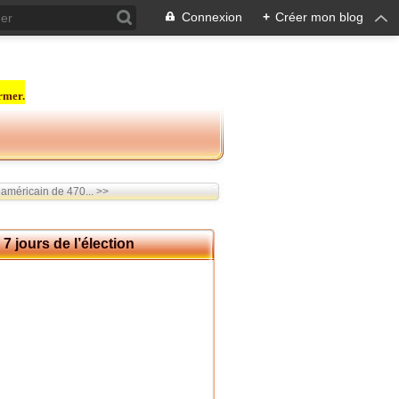
Connexion
+
Créer mon blog
rmer.
américain de 470... >>
7 jours de l’élection