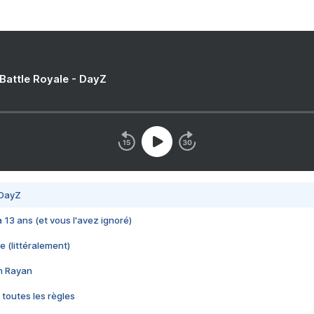
 Battle Royale - DayZ
 DayZ
 a 13 ans (et vous l'avez ignoré)
e (littéralement)
im Rayan
 toutes les règles