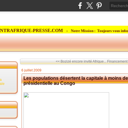
NTRAFRIQUE-PRESSE.COM -
Notre Mission : Toujours vous info
<< Bozizé encore invité Afrique...
Financement 
6 juillet 2009
Les populations désertent la capitale à moins de 
la
présidentielle au Congo
rale