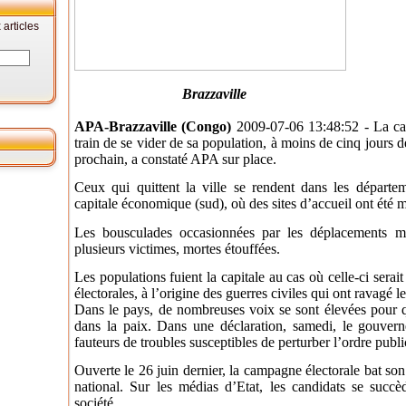
articles
Brazzaville
APA-Brazzaville (Congo)
2009-07-06 13:48:52 - La cap
train de se vider de sa population, à moins de cinq jours de 
prochain, a constaté APA sur place.
Ceux qui quittent la ville se rendent dans les départe
capitale économique (sud), où des sites d’accueil ont été m
Les bousculades occasionnées par les déplacements mas
plusieurs victimes, mortes étouffées.
Les populations fuient la capitale au cas où celle-ci serai
électorales, à l’origine des guerres civiles qui ont ravagé
Dans le pays, de nombreuses voix se sont élevées pour qu
dans la paix. Dans une déclaration, samedi, le gouver
fauteurs de troubles susceptibles de perturber l’ordre publi
Ouverte le 26 juin dernier, la campagne électorale bat son 
national. Sur les médias d’Etat, les candidats se succè
société.