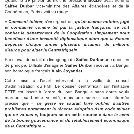
Quand le 19 janvier dernier, le président
Bozizé
avait nommé
Saifee Durbar
vice-ministre des Affaires étrangères et de la
Coopération, Paris avait vu rouge.
«
Comment tolérer
,
s'insurgeait-on,
qu'un escroc notoire, jugé
et condamné comme tel par la justice française, se voit
confier le département de la Coopération simplement pour
bénéficier d'une immunité diplomatique alors que la France
dépense chaque année plusieurs dizaines de millions
d'euros pour aider la Centrafrique!
»
Paris avait donc fait du limogeage de
Saifee Durbar
une question
de principe. Difficile d'imaginer
Saifee Durbar
recevant à Bangui
son homologue français
Alain Joyandet
.
Cette mise à l'écart intervient à la veille du conseil
d'administration du FMI. Le dossier centrafricain sur l'initiative
PPTE est inscrit à l'ordre du jour. Bangui a sans doute voulu
marquer sa bonne volonté, mais une source bien informée
précise que
« ce geste ne saurait faire oublier d'autres
problèmes notamment la récente adoption d'un code minier
qui ne va pas »
, toujours selon cette source
« dans le sens
de la bonne gouvernance et du rétablissement économique
de la Centrafrique ».