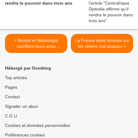
rendra le pouvoir dans trois ans
< Bozizé et Ndoutingaï
La France reste timorée sur
sacrifient leurs amis
les «biens mal acquis» >
sulfureux, dont l’escroc
Saifee Durbar
Hébergé par Overblog
Top articles
Pages
Contact
Signaler un abus
C.G.U.
Cookies et données personnelles
Préférences cookies