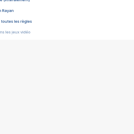
im Rayan
 toutes les règles
s les jeux vidéo
us choquant de Rockstar ? - Le scandale BULLY
e plus moche de Steam
du RÊVE tourne au CAUCHEMAR
pendant 8 heures
it… à tort
umiliés par un jeu vidéo
ire - Final Fantasy 8
ti un empire - Age of Empires
story DOFUS